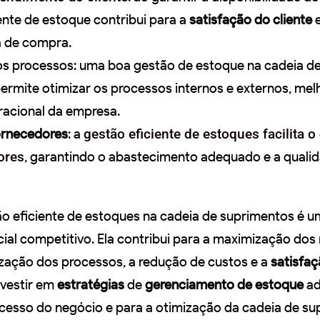
ente de estoque contribui para a
satisfação do cliente
e
a de compra.
s processos: uma boa gestão de estoque na cadeia d
ermite otimizar os processos internos e externos, me
acional da empresa.
ornecedores
: a
gestão eficiente de estoques facilita o
ores
, garantindo o abastecimento adequado e a quali
o eficiente de estoques na cadeia de suprimentos é u
cial competitivo. Ela contribui para a maximização dos
mização dos processos, a redução de custos e a
satisfa
investir em
estratégias
de
gerenciamento de estoque
ad
ucesso do negócio e para a otimização da cadeia de su