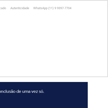
icado
Autenticidade
WhatsApp (11) 9 9397-7704
conclusão de uma vez só.