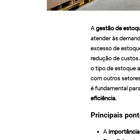
A
gestão de estoq
atender às demand
excesso de estoque
redução de custos
o tipo de estoque a
com outros setores
é fundamental par
eficiência
.
Principais pon
A
importância