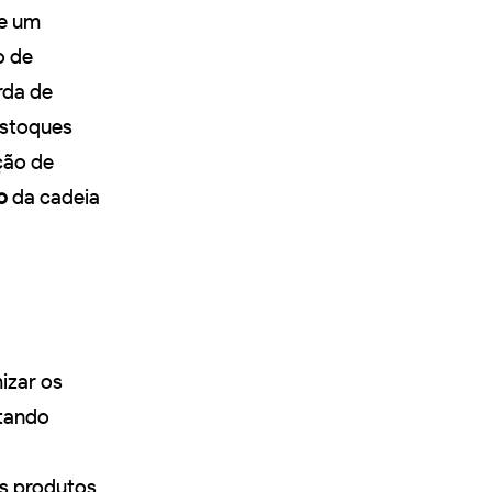
te um
o de
rda de
estoques
ção de
o
da cadeia
izar os
itando
os produtos,