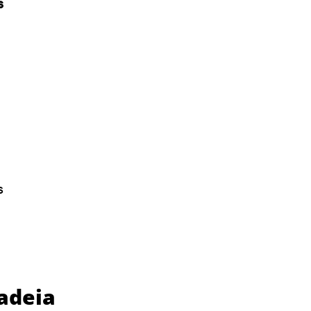
s
s
adeia