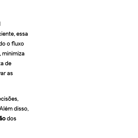
l
iente, essa
o o fluxo
, minimiza
ta de
ar as
ecisões,
 Além disso,
ão
dos