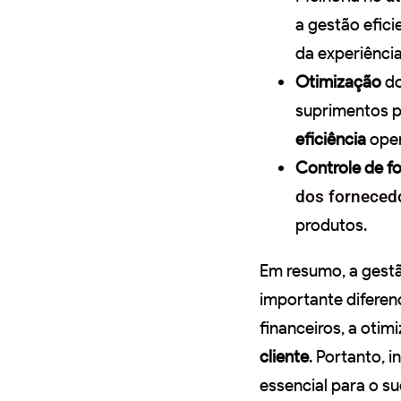
a gestão efici
da experiênci
Otimização
do
suprimentos p
eficiência
oper
Controle de f
dos forneced
produtos.
Em resumo, a gestã
importante diferen
financeiros, a oti
cliente
. Portanto, 
essencial para o s