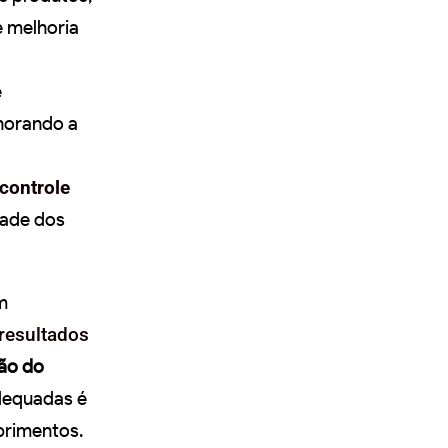
 melhoria
e
lhorando a
controle
dade dos
m
resultados
ção do
equadas é
primentos.