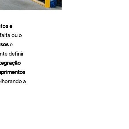
utos e
falta ou o
rsos
e
nte definir
tegração
uprimentos
lhorando a