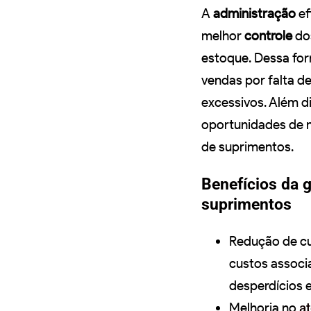
A
administração
ef
melhor
controle
dos
estoque. Dessa for
vendas por falta d
excessivos. Além di
oportunidades de 
de suprimentos.
Benefícios da g
suprimentos
Redução de cu
custos associ
desperdícios e
Melhoria no
a