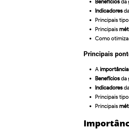
Benefícios
da
Indicadores
d
Principais tip
Principais
mét
Como otimizar
Principais pon
A
importância
Benefícios
da
Indicadores
da
Principais tip
Principais
mét
Importânc