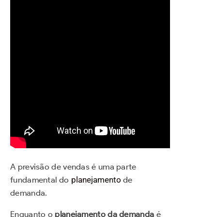
A previsão de vendas é uma parte
fundamental do
planejamento
de
demanda.
Enquanto o
planejamento da demanda
é