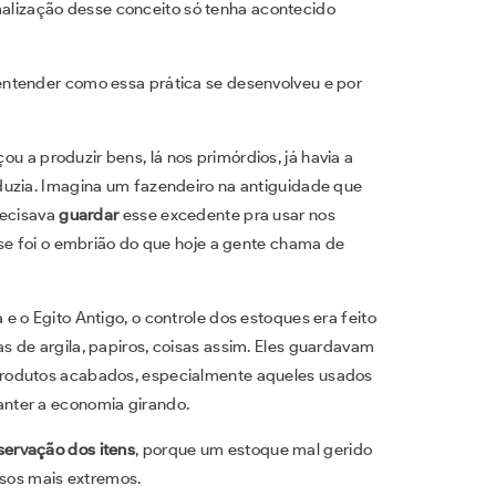
malização desse conceito só tenha acontecido
ntender como essa prática se desenvolveu e por
 a produzir bens, lá nos primórdios, já havia a
duzia. Imagina um fazendeiro na antiguidade que
recisava
guardar
esse excedente pra usar nos
sse foi o embrião do que hoje a gente chama de
 o Egito Antigo, o controle dos estoques era feito
 de argila, papiros, coisas assim. Eles guardavam
produtos acabados, especialmente aqueles usados
nter a economia girando.
servação dos itens
, porque um estoque mal gerido
asos mais extremos.