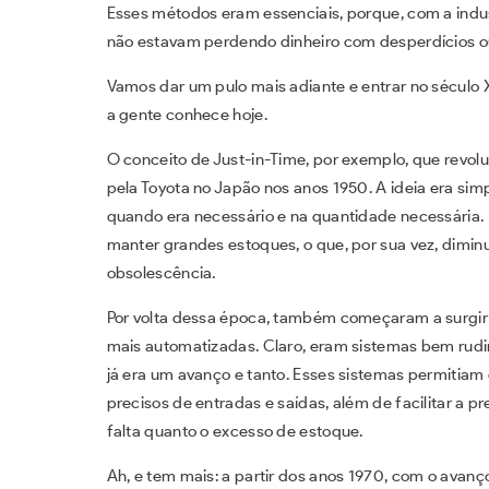
Esses métodos eram essenciais, porque, com a indu
não estavam perdendo dinheiro com desperdícios o
Vamos dar um pulo mais adiante e entrar no século
a gente conhece hoje.
O conceito de Just-in-Time, por exemplo, que revoluc
pela Toyota no Japão nos anos 1950. A ideia era simp
quando era necessário e na quantidade necessária.
manter grandes estoques, o que, por sua vez, dimin
obsolescência.
Por volta dessa época, também começaram a surgir 
mais automatizadas. Claro, eram sistemas bem ru
já era um avanço e tanto. Esses sistemas permitia
precisos de entradas e saídas, além de facilitar a p
falta quanto o excesso de estoque.
Ah, e tem mais: a partir dos anos 1970, com o avan