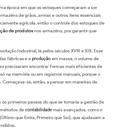
 uma época em que os estoques começaram a ser
armazéns de grãos, armas e outros itens essenciais
icamente agrícola, então o controle dos estoques de
ação de produtos
nos armazéns, pra garantir que
ução Industrial, lá pelos séculos XVIII e XIX. Esse
das fábricas e a
produção
em massa, o volume de
 precisaram encontrar formas mais eficientes de
 só na memória ou em registros manuais, porque o
a. Começava-se, então, a pensar em maneiras de
os os primeiros passos do que se tornaria a gestão de
s métodos de
contabilidade
mais avançados, como o
 (Último que Entra, Primeiro que Sai), que ajudavam a
endidos.