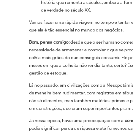
história que remonta a séculos, embora a for
de verdade no século XX.
Vamos fazer uma rápida viagem no tempo e tentar e
que ela é tão essencial no mundo dos negócios.
Bom, pensa comigo:
desde que o ser humano começou
necessidade de armazenar e controlar o que se pro
colhia mais grãos do que conseguia consumir. Ele p
meses em que a colheita não rendia tanto, certo? E
gestão de estoque.
Lá no passado, em civilizações como a Mesopotâmia e
de maneira bem rudimentar, com registros em tábuas
não só alimentos, mas também matérias-primas e 
em construções, que eram superimportantes pra ma
Já nessa época, havia uma preocupação com a
con
podia significar perda de riqueza e até fome, nos c