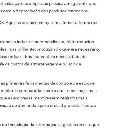
strialização, as empresas precisavam garantir que
u com a depreciação dos produtos estocados.
 XX. Aqui, as coisas começaram a tomar a forma que
ionou a indústria automobilística, foi introduzido
les, mas brilhante: produzir só o que era necessário,
 Isso reduzia drasticamente a necessidade de
uía os custos de armazenagem e o risco de
as primeiras ferramentas de controle de estoque
dimentares comparados com o que temos hoje, mas
m que as empresas mantivessem registros mais
revisão de demanda, que é crucial pra evitar tanto a
ço da tecnologia da informação, a gestão de estoque