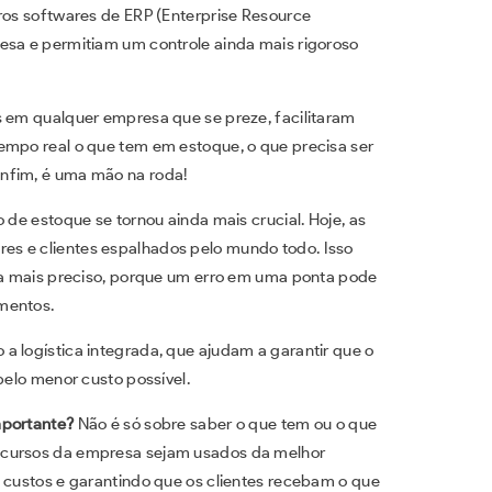
iros softwares de ERP (Enterprise Resource
esa e permitiam um controle ainda mais rigoroso
s em qualquer empresa que se preze, facilitaram
empo real o que tem em estoque, o que precisa ser
nfim, é uma mão na roda!
 de estoque se tornou ainda mais crucial. Hoje, as
s e clientes espalhados pelo mundo todo. Isso
nda mais preciso, porque um erro em uma ponta pode
mentos.
a logística integrada, que ajudam a garantir que o
pelo menor custo possível.
mportante?
Não é só sobre saber o que tem ou o que
ecursos da empresa sejam usados da melhor
o custos e garantindo que os clientes recebam o que