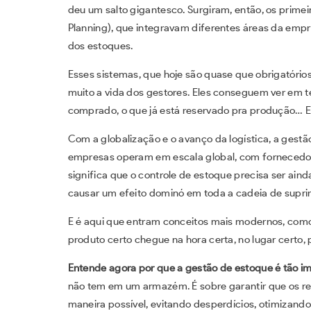
deu um salto gigantesco. Surgiram, então, os prime
Planning), que integravam diferentes áreas da empr
dos estoques.
Esses sistemas, que hoje são quase que obrigatório
muito a vida dos gestores. Eles conseguem ver em t
comprado, o que já está reservado pra produção… E
Com a globalização e o avanço da logística, a gestão
empresas operam em escala global, com fornecedore
significa que o controle de estoque precisa ser ai
causar um efeito dominó em toda a cadeia de supri
E é aqui que entram conceitos mais modernos, como 
produto certo chegue na hora certa, no lugar certo, 
Entende agora por que a gestão de estoque é tão i
não tem em um armazém. É sobre garantir que os r
maneira possível, evitando desperdícios, otimizand