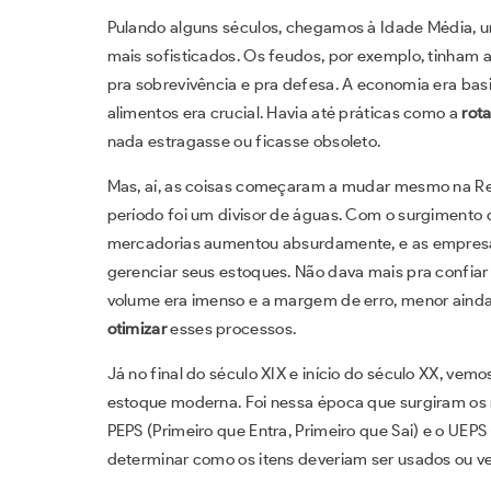
Pulando alguns séculos, chegamos à Idade Média,
mais sofisticados. Os feudos, por exemplo, tinham 
pra sobrevivência e pra defesa. A economia era bas
alimentos era crucial. Havia até práticas como a
rot
nada estragasse ou ficasse obsoleto.
Mas, aí, as coisas começaram a mudar mesmo na Revol
período foi um divisor de águas. Com o surgimento 
mercadorias aumentou absurdamente, e as empresas
gerenciar seus estoques. Não dava mais pra confiar
volume era imenso e a margem de erro, menor aind
otimizar
esses processos.
Já no final do século XIX e início do século XX, vem
estoque moderna. Foi nessa época que surgiram o
PEPS (Primeiro que Entra, Primeiro que Sai) e o UEPS
determinar como os itens deveriam ser usados ou v