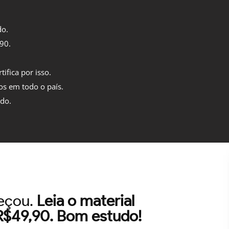
do.
,90.
tifica por isso.
os em todo o país.
ido.
meçou.
Leia o material
 R$49,90. Bom estudo!