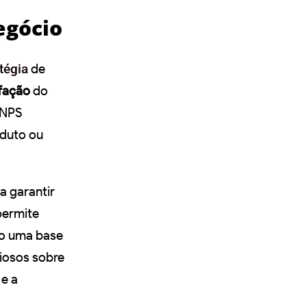
egócio
tégia
de
fação
do
O NPS
oduto ou
ra garantir
permite
ndo uma base
liosos sobre
 e a