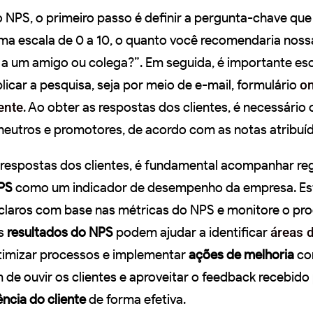
 NPS, o primeiro passo é definir a pergunta-chave que 
uma escala de 0 a 10, o quanto você recomendaria nos
 a um amigo ou colega?”. Em seguida, é importante esc
icar a pesquisa, seja por meio de e-mail, formulário
on
ente
. Ao obter as respostas dos clientes, é necessário c
 neutros e promotores, de acordo com as notas atribuíd
 respostas dos clientes, é fundamental acompanhar r
NPS
como um indicador de desempenho da empresa. Es
claros com base nas métricas do NPS e monitore o pr
Os
resultados do NPS
podem ajudar a identificar
áreas 
otimizar processos e implementar
ações de melhoria
con
e ouvir os clientes e aproveitar o feedback recebido
ência do cliente
de forma efetiva.