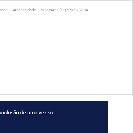
icado
Autenticidade
WhatsApp (11) 9 9397-7704
conclusão de uma vez só.