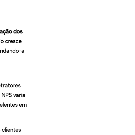
fação dos
io cresce
endando-a
etratores
O NPS varia
celentes em
 clientes