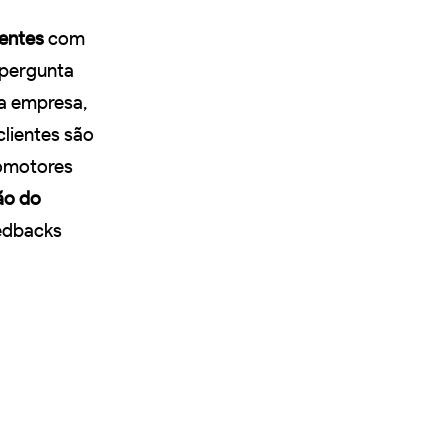
ientes
com
 pergunta
sa empresa,
clientes são
romotores
ão do
edbacks