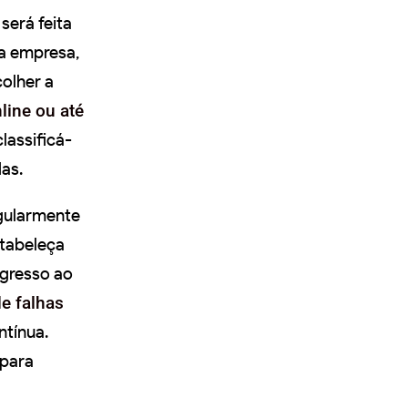
será feita
sa empresa,
olher a
line ou até
lassificá-
as.
egularmente
tabeleça
ogresso ao
de falhas
tínua.
 para