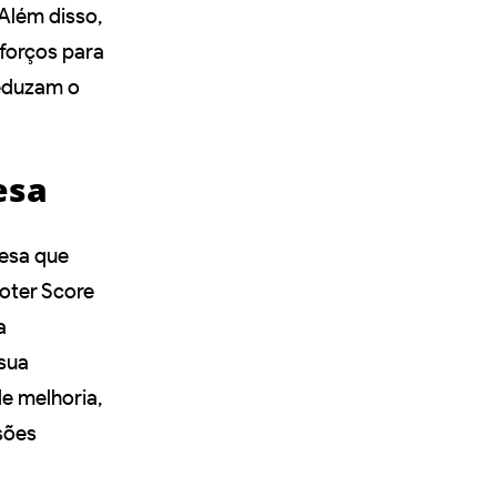
Além disso,
sforços para
eduzam o
esa
esa que
oter Score
a
 sua
e melhoria,
sões