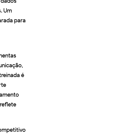
e dados
s. Um
arada para
amentas
unicação,
treinada é
rte
inamento
 reflete
ompetitivo