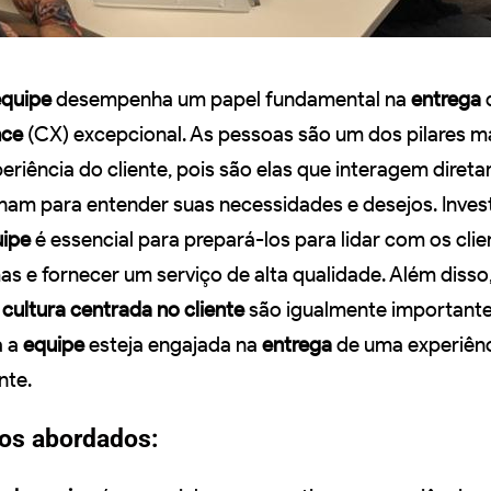
equipe
desempenha um papel fundamental na
entrega
nce
(CX) excepcional. As pessoas são um dos pilares m
eriência do cliente, pois são elas que interagem dire
lham para entender suas necessidades e desejos. Invest
uipe
é essencial para prepará-los para lidar com os clie
as e fornecer um serviço de alta qualidade. Além disso
a
cultura centrada no cliente
são igualmente importante
a a
equipe
esteja engajada na
entrega
de uma experiên
nte.
tos abordados: