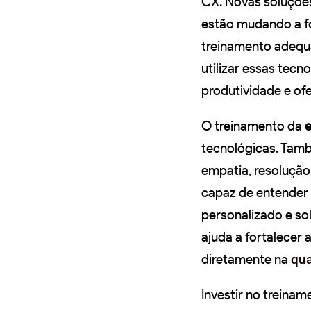
CX. Novas soluções 
estão mudando a f
treinamento adequa
utilizar essas tecn
produtividade e of
O treinamento da
tecnológicas. Tam
empatia, resolução
capaz de entender 
personalizado e s
ajuda a fortalecer
diretamente na
qua
Investir no treina