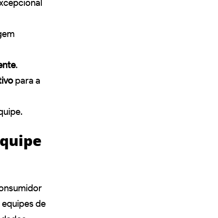
excepcional
igem
ente
.
tivo
para a
quipe.
equipe
consumidor
 equipes de