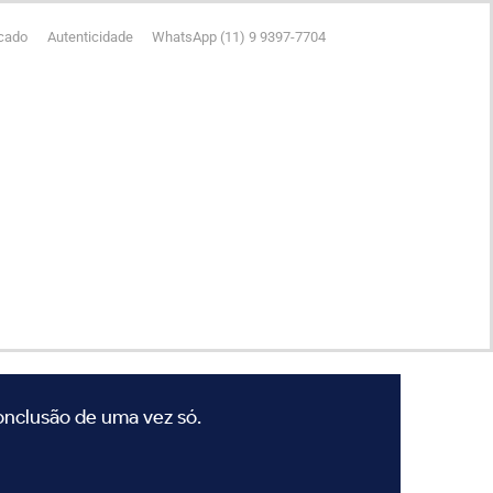
icado
Autenticidade
WhatsApp (11) 9 9397-7704
conclusão de uma vez só.