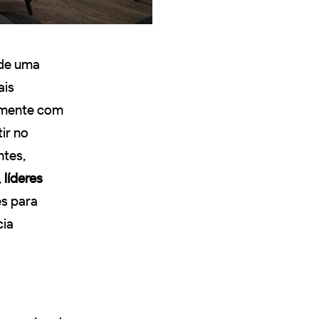
de uma
ais
tamente com
ir no
ntes,
,
líderes
s para
cia