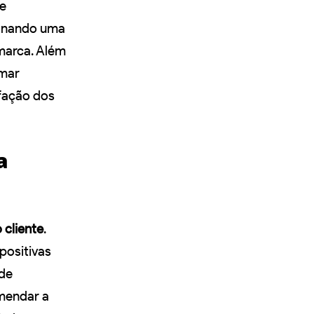
e
ionando uma
 marca. Além
omar
sfação dos
a
 cliente
.
positivas
 de
omendar a