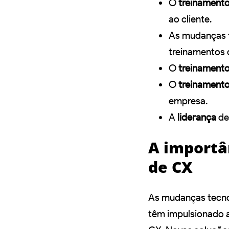
O
treinamento
ao cliente.
As mudanças 
treinamentos 
O
treinament
O
treinament
empresa.
A
liderança
de
A importâ
de CX
As mudanças tecno
têm impulsionado a