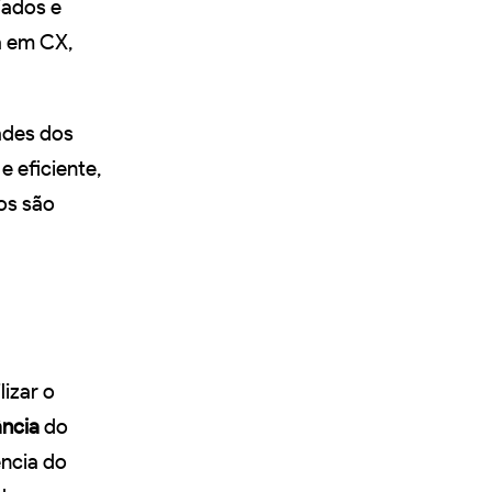
jados e
a em CX,
ades dos
e eficiente,
os são
lizar o
ncia
do
ência do