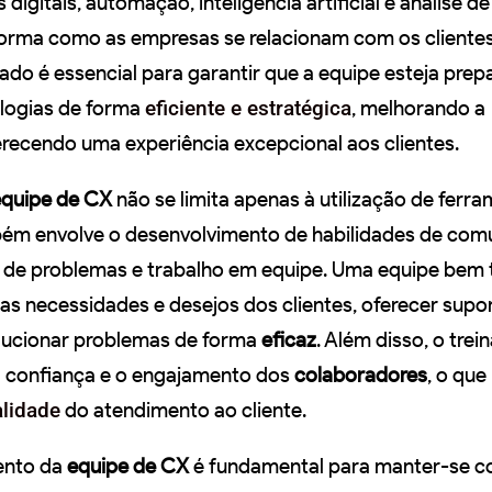
digitais, automação, inteligência artificial e análise d
orma como as empresas se relacionam com os cliente
do é essencial para garantir que a equipe esteja prep
ologias de forma
eficiente e estratégica
, melhorando a
erecendo uma experiência excepcional aos clientes.
equipe de CX
não se limita apenas à utilização de ferr
bém envolve o desenvolvimento de habilidades de com
 de problemas e trabalho em equipe. Uma equipe bem 
as necessidades e desejos dos clientes, oferecer supo
olucionar problemas de forma
eficaz
. Além disso, o tre
 a confiança e o engajamento dos
colaboradores
, o que
lidade
do atendimento ao cliente.
mento da
equipe de CX
é fundamental para manter-se c