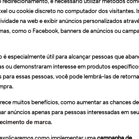
 redirecionamento, é necessário utilizar métodos com
ixel ou cookie discreto no computador dos visitantes. 
vidade na web e exibir anúncios personalizados atrav
ormas, como o Facebook, banners de anúncios ou camp
 é especialmente útil para alcançar pessoas que aba
s ou demonstraram interesse em produtos específicos
s para essas pessoas, você pode lembrá-las de retorna
ompra.
erece muitos benefícios, como aumentar as chances de
nar anúncios apenas para pessoas interessadas em se
hecimento de marca
.
 explicaremos como implementar uma
campanha de