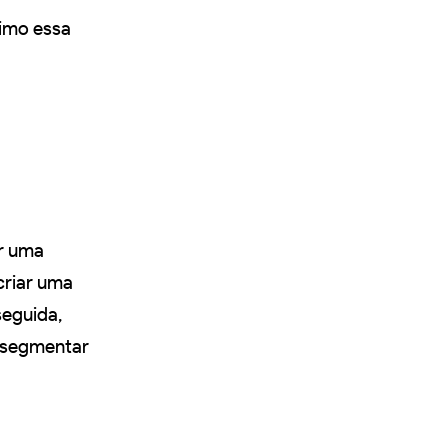
ximo essa
ar uma
criar uma
seguida,
a segmentar