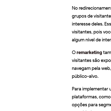
No redirecionament
grupos de visitant
interesse deles. Es
visitantes, pois v
algum nível de int
O
remarketing
tam
visitantes são exp
navegam pela web, 
público-alvo.
Para implementar
plataformas, como 
opções para segme