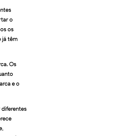
entes
tar o
os os
 já têm
ca. Os
uanto
arca e o
r diferentes
erece
e,