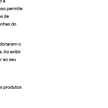
o a
Isso permite
és de
anhas do
ndonaram o
. Ao exibir
r ao seu
us produtos