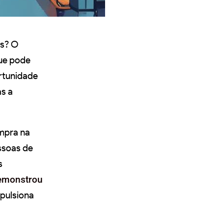
es? O
que pode
rtunidade
as a
ompra na
ssoas de
s
emonstrou
pulsiona