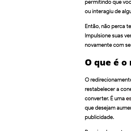
permitindo que voc
ou interagiu de al
Então, não perca t
Impulsione suas v
novamente com seu
O que é o
O redirecionamento
restabelecer a cone
converter. É uma
e
que desejam aumen
publicidade.