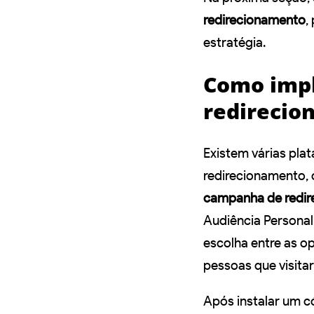
redirecionamento
,
estratégia.
Como imp
redirecio
Existem várias pl
redirecionamento, 
campanha de redi
Audiência Persona
escolha entre as o
pessoas que visita
Após instalar um có