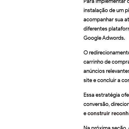
Para implementar o
instalação de um p
acompanhar sua ati
diferentes plataf
Google Adwords.
O redirecionamento
carrinho de compra
anúncios relevante
site e concluir a c
Essa estratégia of
conversão, direcio
e
construir recon
Na próxima seção,