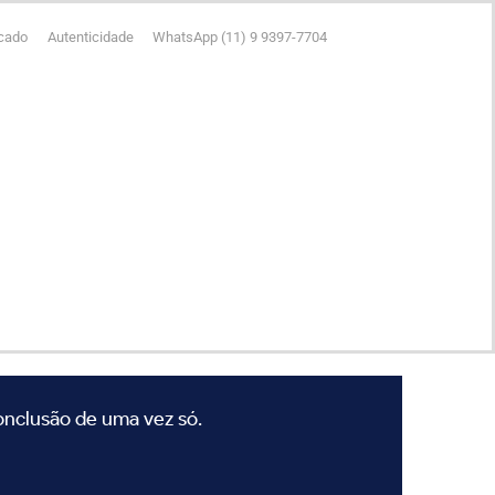
icado
Autenticidade
WhatsApp (11) 9 9397-7704
conclusão de uma vez só.