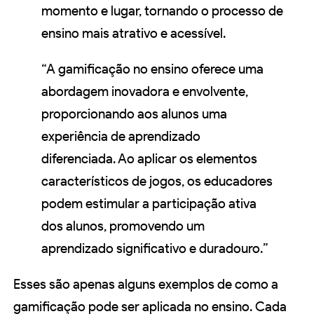
momento e lugar, tornando o processo de
ensino mais atrativo e acessível.
“A gamificação no ensino oferece uma
abordagem inovadora e envolvente,
proporcionando aos alunos uma
experiência de aprendizado
diferenciada. Ao aplicar os elementos
característicos de jogos, os educadores
podem estimular a participação ativa
dos alunos, promovendo um
aprendizado significativo e duradouro.”
Esses são apenas alguns exemplos de como a
gamificação pode ser aplicada no ensino. Cada