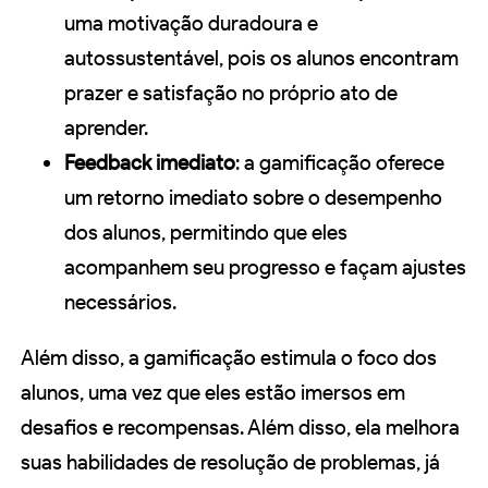
uma motivação duradoura e
autossustentável, pois os alunos encontram
prazer e satisfação no próprio ato de
aprender.
Feedback imediato
: a gamificação oferece
um retorno imediato sobre o desempenho
dos alunos, permitindo que eles
acompanhem seu progresso e façam ajustes
necessários.
Além disso, a gamificação estimula o foco dos
alunos, uma vez que eles estão imersos em
desafios e recompensas. Além disso, ela melhora
suas habilidades de resolução de problemas, já