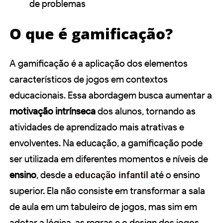
de problemas
O que é gamificação?
A gamificação é a aplicação dos elementos
característicos de jogos em contextos
educacionais. Essa abordagem busca aumentar a
motivação intrínseca
dos alunos, tornando as
atividades de aprendizado mais atrativas e
envolventes. Na educação, a gamificação pode
ser utilizada em diferentes momentos e níveis de
ensino
, desde a
educação infantil
até o ensino
superior. Ela não consiste em transformar a sala
de aula em um tabuleiro de jogos, mas sim em
adotar a lógica, as regras e o design dos jogos