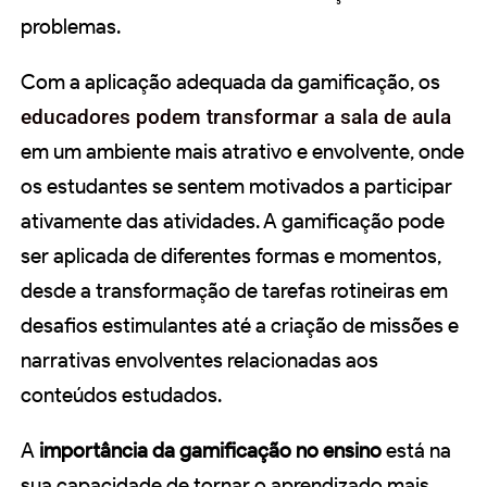
problemas.
Com a aplicação adequada da gamificação, os
educadores podem transformar a sala de aula
em um ambiente mais atrativo e envolvente, onde
os estudantes se sentem motivados a participar
ativamente das atividades. A gamificação pode
ser aplicada de diferentes formas e momentos,
desde a transformação de tarefas rotineiras em
desafios estimulantes até a criação de missões e
narrativas envolventes relacionadas aos
conteúdos estudados.
A
importância da gamificação no ensino
está na
sua capacidade de tornar o aprendizado mais