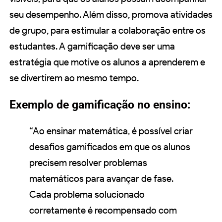
seu desempenho. Além disso, promova atividades
de grupo, para estimular a colaboração entre os
estudantes. A gamificação deve ser uma
estratégia que motive os alunos a aprenderem e
se divertirem ao mesmo tempo.
Exemplo de gamificação no ensino:
“Ao ensinar matemática, é possível criar
desafios gamificados em que os alunos
precisem resolver problemas
matemáticos para avançar de fase.
Cada problema solucionado
corretamente é recompensado com