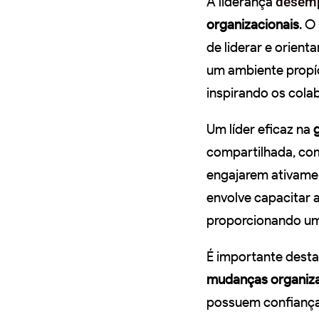
A liderança
desemp
organizacionais
. O
de liderar e orien
um ambiente propí
inspirando os cola
Um líder eficaz na
compartilhada, com
engajarem ativame
envolve capacitar a
proporcionando um
É importante desta
mudanças organiza
possuem confiança