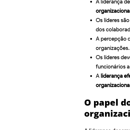
A liderança 
organizaciona
Os líderes sã
dos colaborad
A percepção d
organizações.
Os líderes dev
funcionários 
A
liderança ef
organizaciona
O papel d
organizac