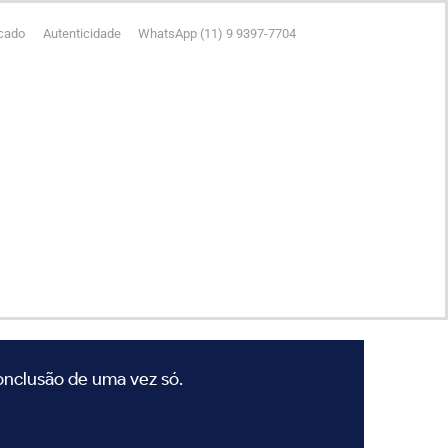
icado
Autenticidade
WhatsApp (11) 9 9397-7704
conclusão de uma vez só.