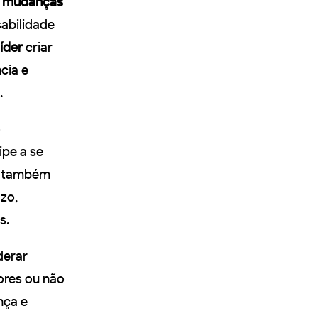
 mudanças
sabilidade
íder
criar
cia e
.
o
ipe a se
também
azo,
s.
derar
dores ou não
nça e