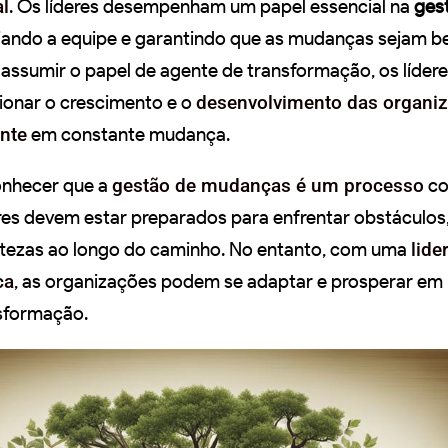
l
. Os líderes desempenham um papel essencial na
ges
uiando a equipe e garantindo que as mudanças sejam 
 assumir o papel de agente de transformação, os líder
onar o crescimento e o
desenvolvimento das organi
nte
em constante mudança.
onhecer que a
gestão de mudanças é um processo
co
eres devem estar preparados para enfrentar obstáculos
ertezas ao longo do caminho. No entanto, com uma
lide
ca
, as organizações podem se adaptar e prosperar e
sformação.