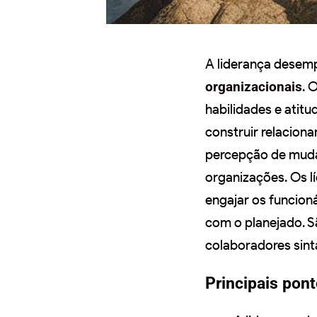
A liderança desem
organizacionais
. 
habilidades e atitu
construir relacion
percepção de mudan
organizações. Os l
engajar os funcion
com o planejado. 
colaboradores sint
Principais pon