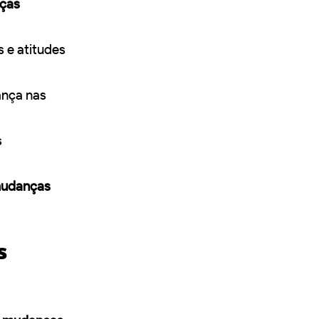
ças
 e atitudes
ança nas
s
udanças
s