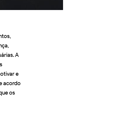
ntos,
nça,
árias. A
s
otivar e
de acordo
que os