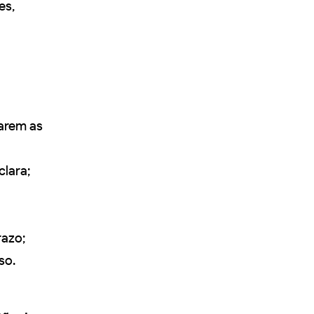
es,
çarem as
clara;
razo;
so.