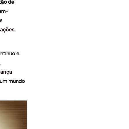
tão de
bem-
es
zações
ntínuo e
,
rança
m um mundo