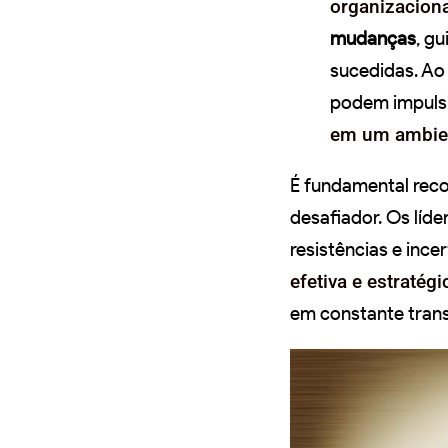
organizaciona
mudanças
, g
sucedidas. Ao
podem impulsi
em um ambie
É fundamental rec
desafiador. Os líd
resistências e inc
efetiva e estratégi
em constante tran