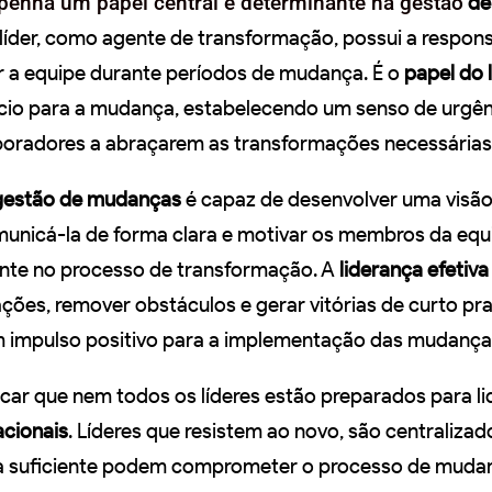
enha um papel central e determinante na gestão
de
 líder, como agente de transformação, possui a respon
tar a equipe durante períodos de mudança. É o
papel do l
cio para a mudança, estabelecendo um senso de urgên
boradores a abraçarem as transformações necessárias
gestão de mudanças
é capaz de desenvolver uma visã
unicá-la de forma clara e motivar os membros da equ
nte no processo de transformação. A
liderança efetiva
ções, remover obstáculos e gerar vitórias de curto pr
 impulso positivo para a implementação das mudança
car que nem todos os líderes estão preparados para li
cionais
. Líderes que resistem ao novo, são centraliza
 suficiente podem comprometer o processo de muda