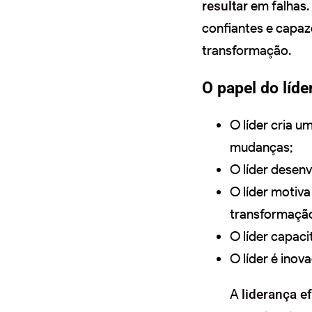
resultar
em falhas.
confiantes e capaz
transformação.
O papel do líd
O líder cria u
mudanças;
O líder desen
O líder motiv
transformaçã
O líder capaci
O líder é inov
A
liderança e