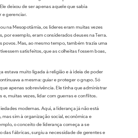
. Ele deixou de ser apenas aquele que sabia
r e gerenciar.
o ou na Mesopotâmia, os líderes eram muitas vezes
ós, por exemplo, eram considerados deuses na Terra.
eus povos. Mas, ao mesmo tempo, também trazia uma
tivessem satisfeitos, que as colheitas fossem boas,
a estava muito ligada à religião e à ideia de poder
continuava a mesma: guiar e proteger o grupo. Só
 que apenas sobrevivência. Ele tinha que administrar
 e, muitas vezes, lidar com guerras e conflitos.
iedades modernas. Aqui, a liderança já não está
no, mas sim à organização social, econômica e
exemplo, o conceito de liderança começa a se
o das fábricas, surgiu a necessidade de gerentes e