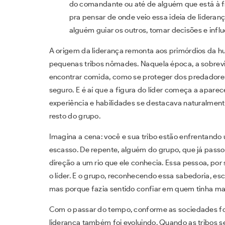
do comandante ou até de alguém que está à f
pra pensar de onde veio essa ideia de lideran
alguém guiar os outros, tomar decisões e infl
A origem da liderança remonta aos primórdios da 
pequenas tribos nômades. Naquela época, a sobreviv
encontrar comida, como se proteger dos predadores
seguro. E é aí que a figura do líder começa a apare
experiência e habilidades se destacava naturalmen
resto do grupo.
Imagina a cena: você e sua tribo estão enfrentando 
escasso. De repente, alguém do grupo, que já pass
direção a um rio que ele conhecia. Essa pessoa, por
o líder. E o grupo, reconhecendo essa sabedoria, es
mas porque fazia sentido confiar em quem tinha 
Com o passar do tempo, conforme as sociedades fo
liderança também foi evoluindo. Quando as tribos 