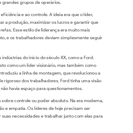
 grandes grupos de operários.
ficiência e ao controle. A ideia era que o líder,
ar a produção, maximizar os lucros e garantir que
efas. Esse estilo de liderança era muito mais
oluto, e os trabalhadores deviam simplesmente seguir
ndústrias do início do século XX, como a Ford.
isto como um líder visionário, mas também como
 introduziu a linha de montagem, que revolucionou a
rigoroso dos trabalhadores. Ford tinha uma visão
e não havia espaço para questionamentos.
s sobre controle ou poder absoluto. Na era moderna,
ção e empatia. Os líderes de hoje precisam ser
 suas necessidades e trabalhar junto com elas para