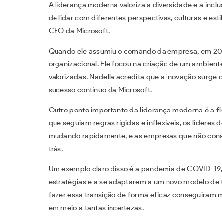
A liderança moderna valoriza a diversidade e a inclu
de lidar com diferentes perspectivas, culturas e est
CEO da Microsoft.
Quando ele assumiu o comando da empresa, em 2014
organizacional. Ele focou na criação de um ambiente
valorizadas. Nadella acredita que a inovação surge d
sucesso contínuo da Microsoft.
Outro ponto importante da liderança moderna é a fle
que seguiam regras rígidas e inflexíveis, os líderes
mudando rapidamente, e as empresas que não co
trás.
Um exemplo claro disso é a pandemia de COVID-19, 
estratégias e a se adaptarem a um novo modelo de
fazer essa transição de forma eficaz conseguiram 
em meio a tantas incertezas.