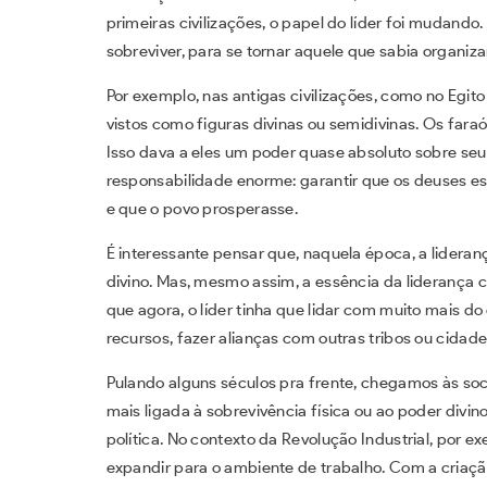
primeiras civilizações, o papel do líder foi mudando
sobreviver, para se tornar aquele que sabia organiza
Por exemplo, nas antigas civilizações, como no Egit
vistos como figuras divinas ou semidivinas. Os fara
Isso dava a eles um poder quase absoluto sobre s
responsabilidade enorme: garantir que os deuses es
e que o povo prosperasse.
É interessante pensar que, naquela época, a lideranç
divino. Mas, mesmo assim, a essência da liderança 
que agora, o líder tinha que lidar com muito mais do
recursos, fazer alianças com outras tribos ou cidades
Pulando alguns séculos pra frente, chegamos às soc
mais ligada à sobrevivência física ou ao poder divi
política. No contexto da Revolução Industrial, por 
expandir para o ambiente de trabalho. Com a criaçã