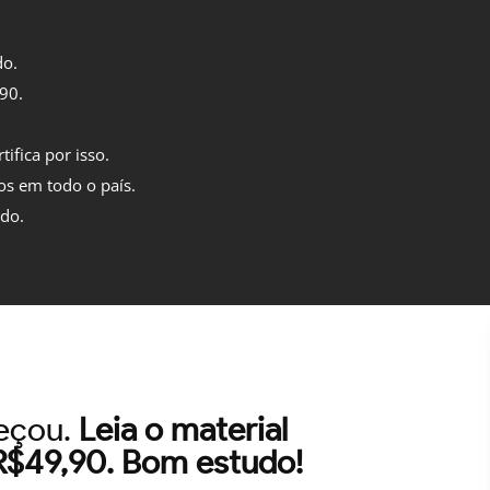
do.
,90.
tifica por isso.
os em todo o país.
ido.
meçou.
Leia o material
 R$49,90. Bom estudo!