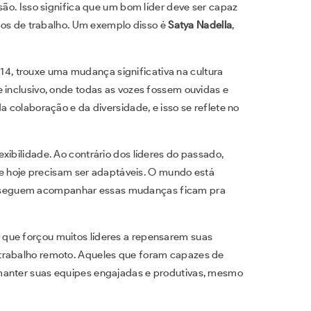
são. Isso significa que um bom líder deve ser capaz
ilos de trabalho. Um exemplo disso é
Satya Nadella
,
, trouxe uma mudança significativa na cultura
 inclusivo, onde todas as vozes fossem ouvidas e
a colaboração e da diversidade, e isso se reflete no
xibilidade. Ao contrário dos líderes do passado,
 de hoje precisam ser adaptáveis. O mundo está
nseguem acompanhar essas mudanças ficam pra
que forçou muitos líderes a repensarem suas
 trabalho remoto. Aqueles que foram capazes de
manter suas equipes engajadas e produtivas, mesmo