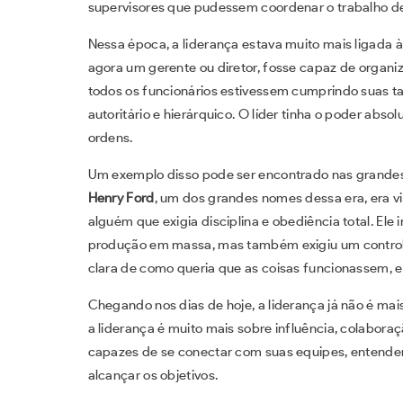
supervisores que pudessem coordenar o trabalho de
Nessa época, a liderança estava muito mais ligada à e
agora um gerente ou diretor, fosse capaz de organiz
todos os funcionários estivessem cumprindo suas tar
autoritário e hierárquico. O líder tinha o poder abs
ordens.
Um exemplo disso pode ser encontrado nas grandes i
Henry Ford
, um dos grandes nomes dessa era, era v
alguém que exigia disciplina e obediência total. Ele
produção em massa, mas também exigiu um controle 
clara de como queria que as coisas funcionassem, 
Chegando nos dias de hoje, a liderança já não é mai
a liderança é muito mais sobre influência, colabora
capazes de se conectar com suas equipes, entender
alcançar os objetivos.