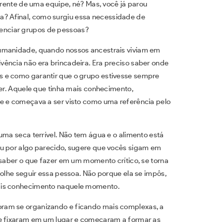
rente de uma equipe, né? Mas, você já parou
ça? Afinal, como surgiu essa necessidade de
uenciar grupos de pessoas?
humanidade, quando nossos ancestrais viviam em
ência não era brincadeira. Era preciso saber onde
 e como garantir que o grupo estivesse sempre
cer. Aquele que tinha mais conhecimento,
te e começava a ser visto como uma referência pelo
uma seca terrível. Não tem água e o alimento está
ou por algo parecido, sugere que vocês sigam em
 saber o que fazer em um momento crítico, se torna
colhe seguir essa pessoa. Não porque ela se impôs,
mais conhecimento naquele momento.
ram se organizando e ficando mais complexas, a
se fixaram em um lugar e começaram a formar as