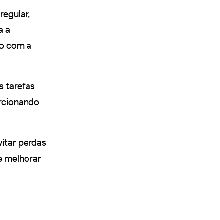
regular,
a a
do com a
s tarefas
orcionando
itar perdas
e melhorar