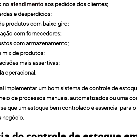
o no
atendimento
aos pedidos dos clientes;
rdas e desperdícios;
de produtos com baixo giro;
iação com fornecedores;
ustos com armazenamento;
 mix de produtos;
cisões mais assertivas;
ia
operacional.
ial implementar um bom sistema de controle de estoq
 meio de processos manuais, automatizados ou uma c
se que um estoque bem controlado é essencial para o
 negócio.
ia do controle de estoque e