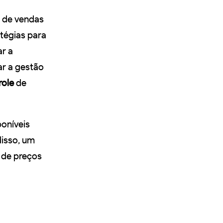
s de vendas
tégias para
ar a
r a gestão
role
de
oníveis
disso, um
 de preços