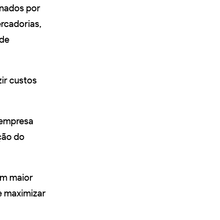
enados por
rcadorias,
 de
ir custos
a empresa
ção do
com maior
 e maximizar