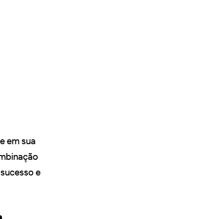
ue em sua
ombinação
 sucesso e
m