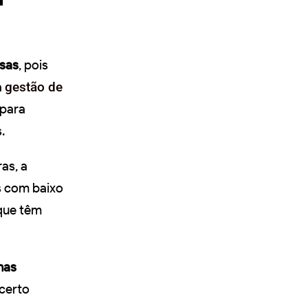
sas
, pois
a
gestão de
 para
.
as, a
s com baixo
 que têm
nas
certo