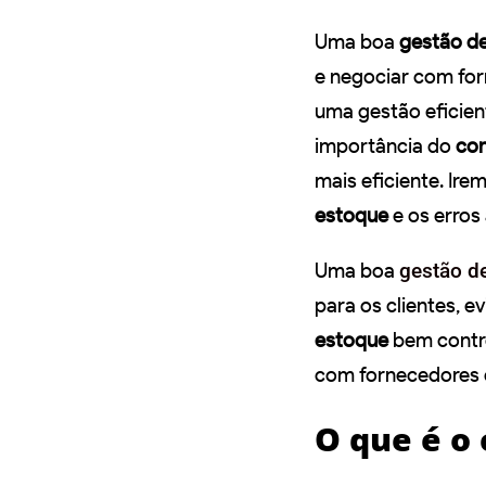
Uma boa
gestão d
e negociar com for
uma gestão eficie
importância do
con
mais eficiente. Ir
estoque
e os erros
Uma boa
gestão d
para os clientes, e
estoque
bem contro
com fornecedores e
O que é o