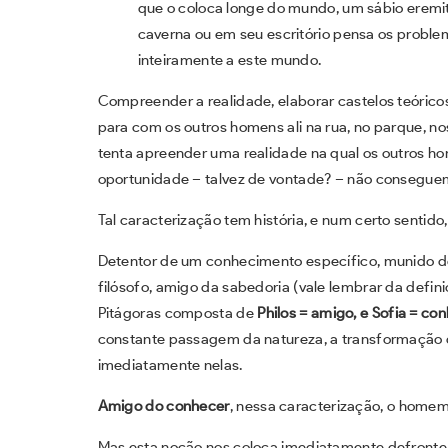
que o coloca longe do mundo, um sábio eremit
caverna ou em seu escritório pensa os proble
inteiramente a este mundo.
Compreender a realidade, elaborar castelos teórico
para com os outros homens ali na rua, no parque, nos
tenta apreender uma realidade na qual os outros hom
oportunidade – talvez de vontade? – não consegue
Tal caracterização tem história, e num certo sentid
Detentor de um conhecimento específico, munido de 
filósofo, amigo da sabedoria (vale lembrar da defi
Pitágoras composta de
Philos = amigo, e Sofia = c
constante passagem da natureza, a transformação
imediatamente nelas.
Amigo do conhecer
, nessa caracterização, o homem 
Mas esta noção nos coloca imediatamente defronte 