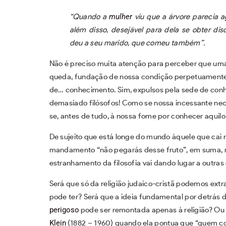
“Quando a
mulher
viu que a árvore parecia a
além disso, desejável para dela se obter di
deu a seu marido, que comeu também”.
Não é preciso muita atenção para perceber que um
queda, fundação de nossa condição perpetuamente 
de… conhecimento. Sim, expulsos pela sede de conhe
demasiado filósofos! Como se nossa incessante nec
se, antes de tudo, à nossa fome por conhecer aqui
De sujeito que está longe do mundo àquele que cai
mandamento “não pegarás desse fruto”, em suma, n
estranhamento da filosofia vai dando lugar a outra
Será que só da religião judaico-cristã podemos ext
pode ter? Será que a ideia fundamental por detrás d
perigoso
pode ser remontada apenas à religião? Ou
Klein
(1882 – 1960) quando ela pontua que “quem c