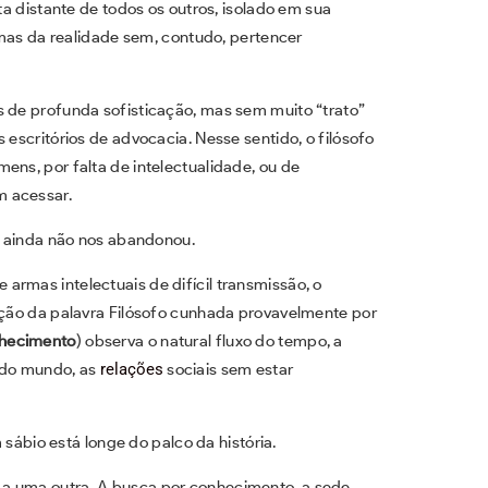
a distante de todos os outros, isolado em sua
mas da realidade sem, contudo, pertencer
s de profunda sofisticação, mas sem muito “trato”
 escritórios de advocacia. Nesse sentido, o filósofo
ens, por falta de intelectualidade, ou de
m acessar.
o, ainda não nos abandonou.
armas intelectuais de difícil transmissão, o
nição da palavra Filósofo cunhada provavelmente por
onhecimento
) observa o natural fluxo do tempo, a
 do mundo, as
relações
sociais sem estar
sábio está longe do palco da história.
a uma outra. A busca por conhecimento, a sede