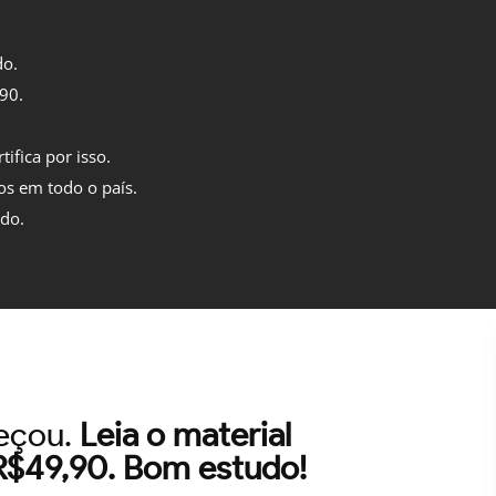
do.
,90.
tifica por isso.
os em todo o país.
ido.
meçou.
Leia o material
 R$49,90. Bom estudo!