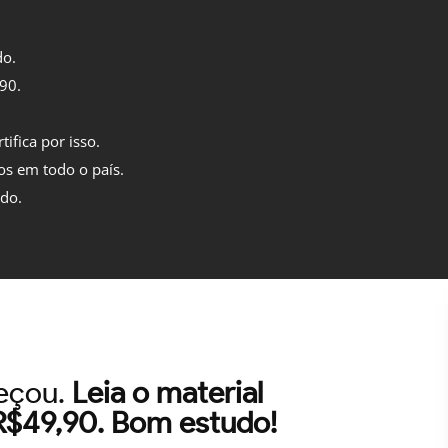
do.
,90.
tifica por isso.
os em todo o país.
ido.
meçou.
Leia o material
 R$49,90. Bom estudo!