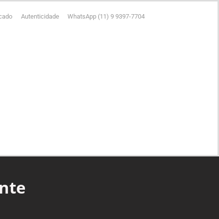
icado
Autenticidade
WhatsApp (11) 9 9397-7704
nte