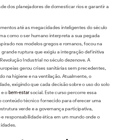
de dos planejadores de domesticar rios e garantir a
tamentos até as megacidades inteligentes do século
forma como o ser humano interpreta a sua pegada
inspirado nos modelos gregos e romanos, focou na
a grande ruptura que exigiu a integração definitiva
Revolução Industrial no século dezenove. A
uropeias gerou crises sanitárias sem precedentes,
 na higiene e na ventilação. Atualmente, o
dade, exigindo que cada decisão sobre o uso do solo
 e o
bem-estar
social. Este curso percorre essa
o conteúdo técnico fornecido para oferecer uma
strutura verde e a governança participativa,
co e responsabilidade ética em um mundo onde o
cidades.