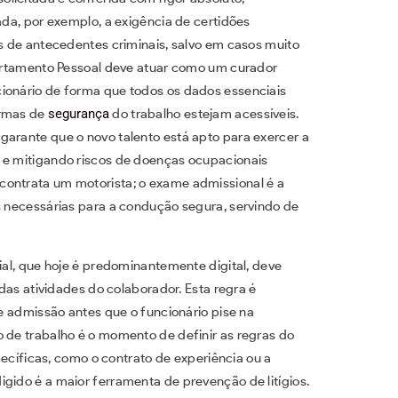
ada, por exemplo, a exigência de certidões
os de antecedentes criminais, salvo em casos muito
epartamento Pessoal deve atuar como um curador
cionário de forma que todos os dados essenciais
ormas de
segurança
do trabalho estejam acessíveis.
garante que o novo talento está apto para exercer a
o e mitigando riscos de doenças ocupacionais
contrata um motorista; o exame admissional é a
s necessárias para a condução segura, servindo de
cial, que hoje é predominantemente digital, deve
 das atividades do colaborador. Esta regra é
de admissão antes que o funcionário pise na
o de trabalho é o momento de definir as regras do
specíficas, como o contrato de experiência ou a
gido é a maior ferramenta de prevenção de litígios.