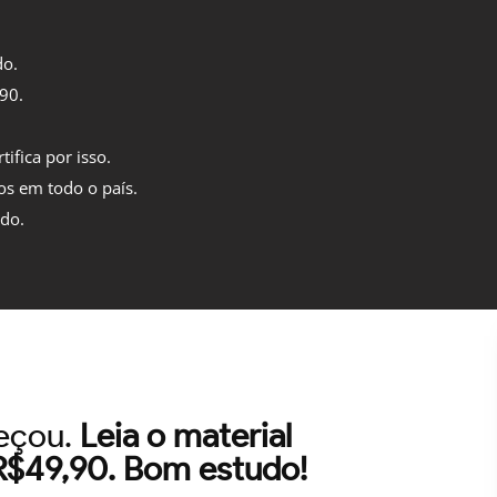
do.
,90.
tifica por isso.
os em todo o país.
ido.
meçou.
Leia o material
 R$49,90. Bom estudo!