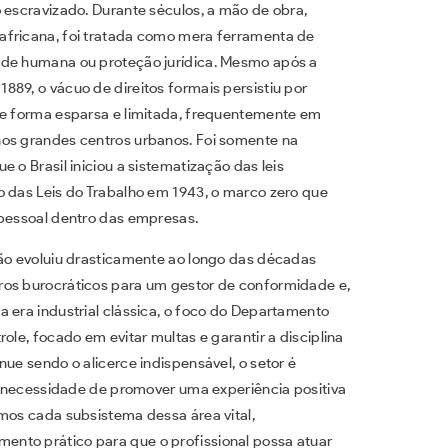
 escravizado. Durante séculos, a mão de obra,
africana, foi tratada como mera ferramenta de
ade humana ou proteção jurídica. Mesmo após a
89, o vácuo de direitos formais persistiu por
de forma esparsa e limitada, frequentemente em
nos grandes centros urbanos. Foi somente na
 o Brasil iniciou a sistematização das leis
o das Leis do Trabalho em 1943, o marco zero que
 pessoal dentro das empresas.
ção evoluiu drasticamente ao longo das décadas
ros burocráticos para um gestor de conformidade e,
 era industrial clássica, o foco do Departamento
ole, focado em evitar multas e garantir a disciplina
ue sendo o alicerce indispensável, o setor é
la necessidade de promover uma experiência positiva
emos cada subsistema dessa área vital,
nto prático para que o profissional possa atuar