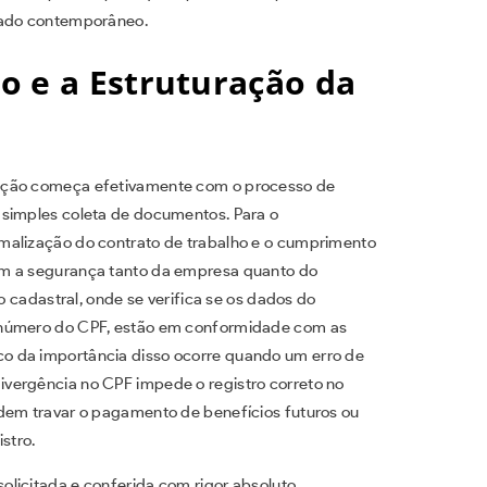
rcado contemporâneo.
o e a Estruturação da
zação começa efetivamente com o processo de
 simples coleta de documentos. Para o
malização do contrato de trabalho e o cumprimento
em a segurança tanto da empresa quanto do
o cadastral, onde se verifica se os dados do
 número do CPF, estão em conformidade com as
o da importância disso ocorre quando um erro de
vergência no CPF impede o registro correto no
odem travar o pagamento de benefícios futuros ou
stro.
licitada e conferida com rigor absoluto,