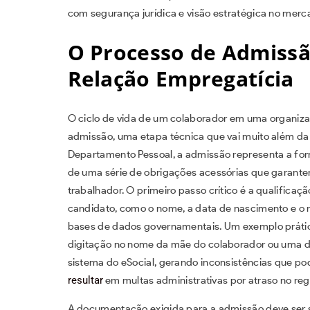
com segurança jurídica e visão estratégica no me
O Processo de Admissã
Relação Empregatícia
O ciclo de vida de um colaborador em uma organi
admissão, uma etapa técnica que vai muito além da
Departamento Pessoal, a admissão representa a for
de uma série de obrigações acessórias que garant
trabalhador. O primeiro passo crítico é a qualificaçã
candidato, como o nome, a data de nascimento e o
bases de dados governamentais. Um exemplo prátic
digitação no nome da mãe do colaborador ou uma di
sistema do eSocial, gerando inconsistências que p
resultar
em multas administrativas por atraso no regi
A documentação exigida para a admissão deve ser so