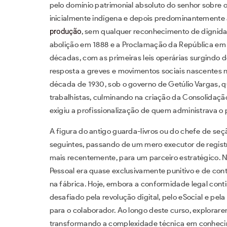
pelo domínio patrimonial absoluto do senhor sobre o
inicialmente indígena e depois predominantemente 
produção
, sem qualquer reconhecimento de dignid
abolição em 1888 e a Proclamação da República em 18
décadas, com as primeiras leis operárias surgindo 
resposta a greves e movimentos sociais nascentes 
década de 1930, sob o governo de Getúlio Vargas, que
trabalhistas, culminando na criação da Consolidaçã
exigiu a profissionalização de quem administrava o
A figura do antigo guarda-livros ou do chefe de se
seguintes, passando de um mero executor de regist
mais recentemente, para um parceiro estratégico. Na
Pessoal era quase exclusivamente punitivo e de contr
na fábrica. Hoje, embora a conformidade legal contin
desafiado pela revolução digital, pelo eSocial e pe
para o colaborador. Ao longo deste curso, explorar
transformando a complexidade técnica em conhecime