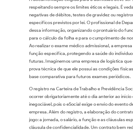
respeitando sempre os limites éticos e legais. É ved
negativas de débitos, testes de gravidez ou registr
específicos previstos por lei. O profissional de D
dessa informação, organizando o prontuário do fun
para o cálculo da folha e para o cumprimento de n
Ao realizar o exame médico admissional, a empresa 
função específica, protegendo a saúde do indivídu
futuras. Imaginemos uma empresa de logística que 
prova técnica de que ele possui as condições física
base comparativa para futuros exames periódicos.
O registro na Carteira de Trabalho e Previdência So
ocorrer obrigatoriamente até o dia anterior ao início
inegociável, pois o eSocial exige o envio do evento 
empresa. Além do registro, a elaboração do contrat
jogo: a jornada, o salário, a função e as cláusulas e
cláusula de confidencialidade. Um contrato bem redi