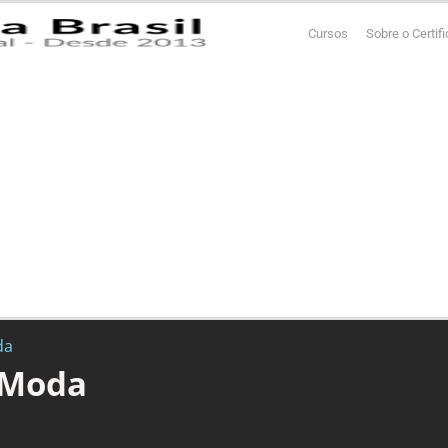
Cursos
Sobre o Certif
da
 Moda