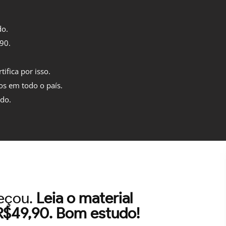
do.
,90.
tifica por isso.
os em todo o país.
ido.
meçou.
Leia o material
 R$49,90. Bom estudo!