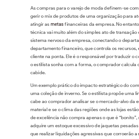
As compras para o varejo de moda definem-se como o
gerir o mix de produtos de uma organização para 
atingir as
metas
financeiras da empresa. No entanto, 
técnica vai muito além do simples ato de transaçã
sistema nervoso da empresa, conectando o departame
departamento financeiro, que controla os recursos,
cliente na ponta. Ele é o responsável por traduzir o 
o estilista sonha com a forma, o comprador calcula 
cabide.
Um exemplo prático do impacto estratégico do com
uma coleção de inverno. Se o estilista propõe uma li
cabe ao comprador analisar se o mercado-alvo da e
material e se o clima das regiões onde as lojas estã
de excelência não compra apenas o que é “bonito”, 
adquire um estoque excessivo de jaquetas pesadas 
que realizar liquidações agressivas que corroerão a