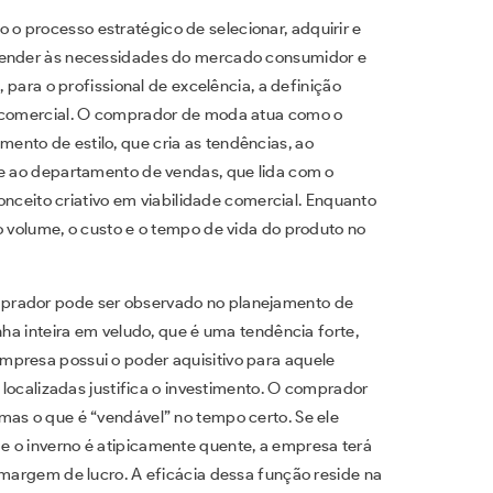
 processo estratégico de selecionar, adquirir e
atender às necessidades do mercado consumidor e
para o profissional de excelência, a definição
o comercial. O comprador de moda atua como o
nto de estilo, que cria as tendências, ao
 e ao departamento de vendas, que lida com o
conceito criativo em viabilidade comercial. Enquanto
o volume, o custo e o tempo de vida do produto no
prador pode ser observado no planejamento de
nha inteira em veludo, que é uma tendência forte,
mpresa possui o poder aquisitivo para aquele
o localizadas justifica o investimento. O comprador
mas o que é “vendável” no tempo certo. Se ele
e o inverno é atipicamente quente, a empresa terá
 margem de lucro. A eficácia dessa função reside na