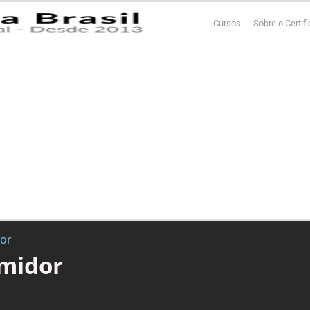
Cursos
Sobre o Certif
or
midor