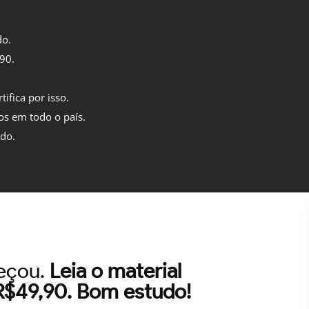
do.
,90.
tifica por isso.
os em todo o país.
ido.
meçou.
Leia o material
 R$49,90. Bom estudo!