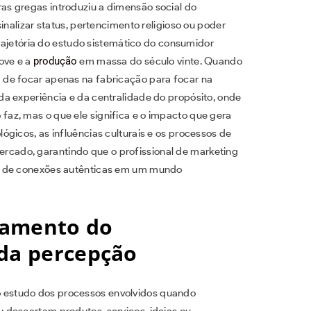
s gregas introduziu a dimensão social do
inalizar status, pertencimento religioso ou poder
trajetória do estudo sistemático do consumidor
ove e a
produção
em massa do século vinte. Quando
de focar apenas na fabricação para focar na
a experiência e da centralidade do propósito, onde
az, mas o que ele significa e o impacto que gera
gicos, as influências culturais e os processos de
ado, garantindo que o profissional de marketing
o de conexões autênticas em um mundo
tamento do
 da percepção
estudo dos processos envolvidos quando
 descartam produtos, serviços, ideias ou