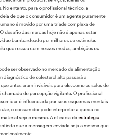
 No entanto, para o profissional técnico, a
ideia de que o consumidor é um agente puramente
 humano é movido por uma tríade complexa de
. O desafio das marcas hoje não é apenas estar
divíduo bombardeado por milhares de estímulos
quilo que ressoa com nossos medos, ambições ou
pode ser observado no mercado de alimentação
diagnóstico de colesterol alto passará a
ue antes eram invisíveis para ele, como os selos de
 é chamado de percepção vigilante. O profissional
nsumidor é influenciada por seus esquemas mentais
ular, o consumidor pode interpretar a queda no
aterial seja o mesmo. A eficácia da
estratégia
rantindo que a mensagem enviada seja a mesma que
emocionalmente.