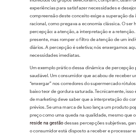
experiências para satisfazer necessidades e desejos.
compreensão deste conceito exige a superação da 
racional, como pregava a economia clássica. O ser
percepção: a atenção, a interpretação e a retenção
presente, mas romper o filtro de atenção de um in
diários. A percepção é seletiva; nós enxergamos a
necessidades imediatas.
Um exemplo prático dessa dinâmica de percepção 
saudável. Um consumidor que acabou de receber um 
“enxergar” nos corredores do supermercado rótulos q
baixo teor de gordura saturada. Tecnicamente, isso
de marketing deve saber que a interpretação do co
prévios. Se uma marca de luxo lança um produto pop
preço como uma queda na qualidade, mesmo que o m
reside na gestão
dessas percepções subjetivas, ga
o consumidor está disposto a receber e processar 