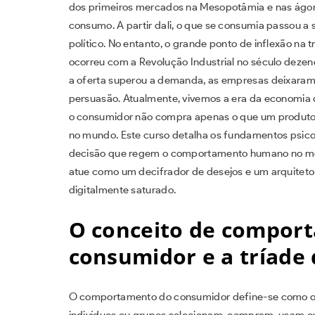
dos primeiros mercados na Mesopotâmia e nas ágora
consumo. A partir dali, o que se consumia passou a s
político. No entanto, o grande ponto de inflexão na 
ocorreu com a Revolução Industrial no século dezen
a oferta superou a demanda, as empresas deixaram 
persuasão. Atualmente, vivemos a era da economia d
o consumidor não compra apenas o que um produto f
no mundo. Este curso detalha os fundamentos psicoló
decisão que regem o comportamento humano no merc
atue como um decifrador de desejos e um arquitet
digitalmente saturado.
O conceito de compor
consumidor e a tríade
O comportamento do consumidor define-se como o 
indivíduos ou grupos selecionam, compram, usam ou