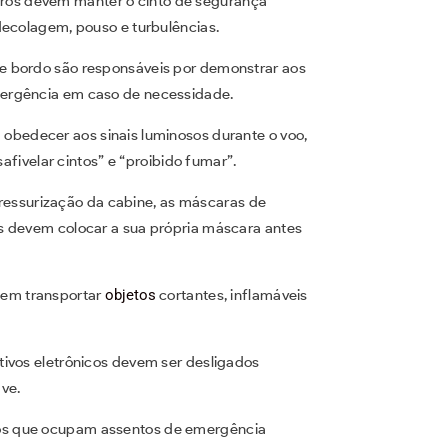
ros devem manter o cinto de segurança
 decolagem, pouso e turbulências.
de bordo são responsáveis por demonstrar aos
mergência em caso de necessidade.
obedecer aos sinais luminosos durante o voo,
esafivelar cintos” e “proibido fumar”.
essurização da cabine, as máscaras de
os devem colocar a sua própria máscara antes
em transportar
objetos
cortantes, inflamáveis
tivos eletrônicos devem ser desligados
ve.
os que ocupam assentos de emergência