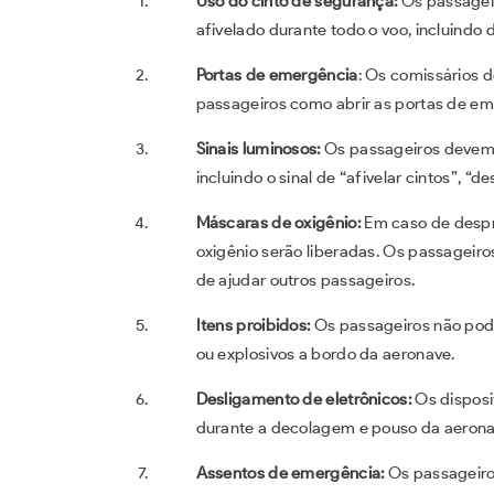
Uso do cinto de segurança:
Os passagei
afivelado durante todo o voo, incluindo
Portas de emergência
: Os comissários 
passageiros como abrir as portas de e
Sinais luminosos:
Os passageiros devem 
incluindo o sinal de “afivelar cintos”, “d
Máscaras de oxigênio:
Em caso de despr
oxigênio serão liberadas. Os passageir
de ajudar outros passageiros.
Itens proibidos:
Os passageiros não pod
ou explosivos a bordo da aeronave.
Desligamento de eletrônicos:
Os disposi
durante a decolagem e pouso da aerona
Assentos de emergência:
Os passageir