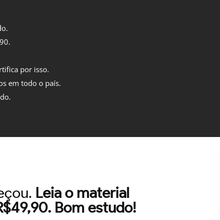
do.
,90.
tifica por isso.
os em todo o país.
ido.
meçou.
Leia o material
 R$49,90. Bom estudo!