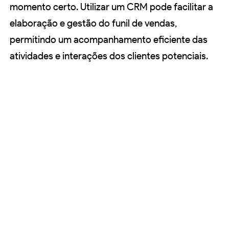
momento certo. Utilizar um CRM pode facilitar a
elaboração e gestão do funil de vendas,
permitindo um acompanhamento eficiente das
atividades e interações dos clientes potenciais.
Links de Fontes
https://resultadosdigitais.com.br/vendas/o-
que-funil-de-vendas/
https://www.salesforce.com/br/crm/funil-
de-vendas/
https://www.pipedrive.com/pt/blog/funil-
de-vendas