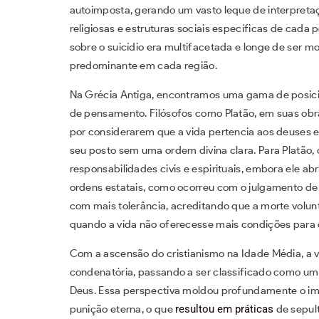
autoimposta, gerando um vasto leque de interpretaç
religiosas e estruturas sociais específicas de cada
sobre o suicídio era multifacetada e longe de ser m
predominante em cada região.
Na Grécia Antiga, encontramos uma gama de posicio
de pensamento. Filósofos como Platão, em suas obr
por considerarem que a vida pertencia aos deuses e 
seu posto sem uma ordem divina clara. Para Platão, 
responsabilidades civis e espirituais, embora ele a
ordens estatais, como ocorreu com o julgamento de Só
com mais tolerância, acreditando que a morte volun
quando a vida não oferecesse mais condições para o
Com a ascensão do cristianismo na Idade Média, a v
condenatória, passando a ser classificado como u
Deus. Essa perspectiva moldou profundamente o imag
punição eterna, o que
resultou em práticas
de sepul