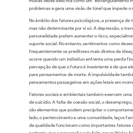
muitas vezes descrita como um “estrangulamento me
problemas e gera uma visão de túnel que impede o r
No âmbito dos fatores psicológicos, a presença de
mas não determinante por si só. A depressão, o trans
personalidade podem aumentar o risco, especialm
suporte social. No entanto, sentimentos como dese
frequentemente os preditores mais diretos da idea
ocorre quando um indivíduo enfrenta uma perda fina
percepção de que o futuro é inexistente e de que el
para pensamentos de morte. A impulsividade tamb
pensamentos passageiros em ações letais em mome
Fatores sociais e ambientais também exercem uma p
de suicídio. A falta de coesão social, o desemprego, 
são elementos que podem precipitar o comportamento
lado, o pertencimento a uma comunidade, laços fami
de qualidade funcionam como importantes fatores 
portanto, que a prevenção seja feita em múltiplas f