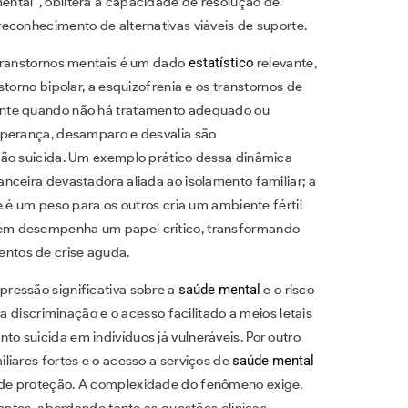
ntal”, oblitera a capacidade de resolução de
econhecimento de alternativas viáveis de suporte.
 transtornos mentais é um dado
estatístico
relevante,
torno bipolar, a esquizofrenia e os transtornos de
ente quando não há tratamento adequado ou
sperança, desamparo e desvalia são
ção suicida. Um exemplo prático dessa dinâmica
nceira devastadora aliada ao isolamento familiar; a
e é um peso para os outros cria um ambiente fértil
ém desempenha um papel crítico, transformando
ntos de crise aguda.
ressão significativa sobre a
saúde mental
e o risco
a discriminação e o acesso facilitado a meios letais
 suicida em indivíduos já vulneráveis. Por outro
liares fortes e o acesso a serviços de
saúde mental
de proteção. A complexidade do fenômeno exige,
rentes, abordando tanto as questões clínicas