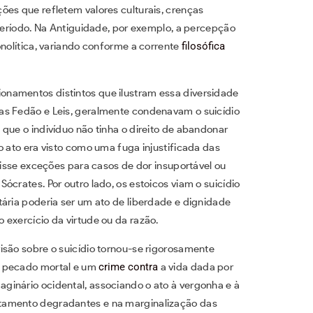
ões que refletem valores culturais, crenças
 período. Na Antiguidade, por exemplo, a percepção
onolítica, variando conforme a corrente
filosófica
namentos distintos que ilustram essa diversidade
as Fedão e Leis, geralmente condenavam o suicídio
que o indivíduo não tinha o direito de abandonar
o ato era visto como uma fuga injustificada das
brisse exceções para casos de dor insuportável ou
crates. Por outro lado, os estoicos viam o suicídio
tária poderia ser um ato de liberdade e dignidade
 exercício da virtude ou da razão.
isão sobre o suicídio tornou-se rigorosamente
m pecado mortal e um
crime contra
a vida dada por
inário ocidental, associando o ato à vergonha e à
tamento degradantes e na marginalização das