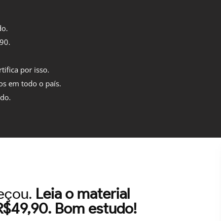
do.
,90.
tifica por isso.
os em todo o país.
ido.
meçou.
Leia o material
 R$49,90. Bom estudo!