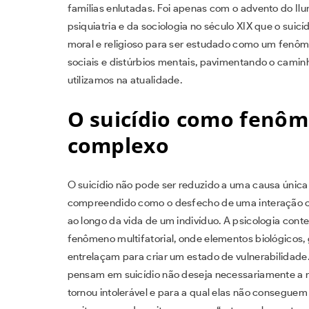
famílias enlutadas. Foi apenas com o advento do Il
psiquiatria e da sociologia no século XIX que o sui
moral e religioso para ser estudado como um fenôm
sociais e distúrbios mentais, pavimentando o camin
utilizamos na atualidade.
O suicídio como fenôm
complexo
O suicídio não pode ser reduzido a uma causa única
compreendido como o desfecho de uma interação c
ao longo da vida de um indivíduo. A psicologia co
fenômeno multifatorial, onde elementos biológicos, g
entrelaçam para criar um estado de vulnerabilidade.
pensam em suicídio não deseja necessariamente a m
tornou intolerável e para a qual elas não conseguem