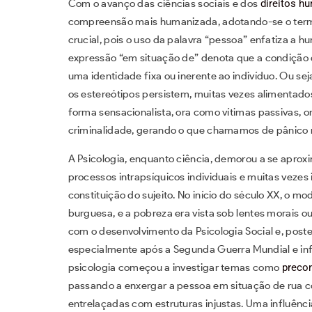
Com o avanço das ciências sociais e dos
direitos h
compreensão mais humanizada, adotando-se o term
crucial, pois o uso da palavra “pessoa” enfatiza a 
expressão “em situação de” denota que a condição de 
uma identidade fixa ou inerente ao indivíduo. Ou sej
os estereótipos persistem, muitas vezes alimentado
forma sensacionalista, ora como vítimas passivas, 
criminalidade, gerando o que chamamos de pânico 
A Psicologia, enquanto ciência, demorou a se aprox
processos intrapsíquicos individuais e muitas vezes
constituição do sujeito. No início do século XX, o mod
burguesa, e a pobreza era vista sob lentes morais 
com o desenvolvimento da Psicologia Social e, poste
especialmente após a Segunda Guerra Mundial e infl
psicologia começou a investigar temas como
preco
passando a enxergar a pessoa em situação de rua c
entrelaçadas com estruturas injustas. Uma influênci