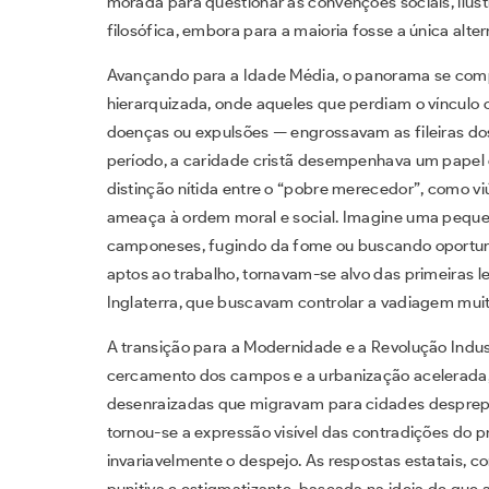
morada para questionar as convenções sociais, ilus
filosófica, embora para a maioria fosse a única alter
Avançando para a Idade Média, o panorama se compl
hierarquizada, onde aqueles que perdiam o vínculo c
doenças ou expulsões — engrossavam as fileiras do
período, a caridade cristã desempenhava um papel
distinção nítida entre o “pobre merecedor”, como v
ameaça à ordem moral e social. Imagine uma pequen
camponeses, fugindo da fome ou buscando oportuni
aptos ao trabalho, tornavam-se alvo das primeiras l
Inglaterra, que buscavam controlar a vadiagem mui
A transição para a Modernidade e a Revolução Indu
cercamento dos campos e a urbanização acelerada,
desenraizadas que migravam para cidades desprepa
tornou-se a expressão visível das contradições do 
invariavelmente o despejo. As respostas estatais, 
punitiva e estigmatizante, baseada na ideia de que a