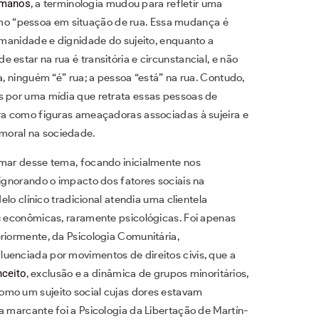
umanos
, a terminologia mudou para refletir uma
o “pessoa em situação de rua. Essa mudança é
humanidade e dignidade do sujeito, enquanto a
estar na rua é transitória e circunstancial, e não
a, ninguém “é” rua; a pessoa “está” na rua. Contudo,
s por uma mídia que retrata essas pessoas de
ora como figuras ameaçadoras associadas à sujeira e
moral na sociedade.
imar desse tema, focando inicialmente nos
 ignorando o impacto dos fatores sociais na
elo clínico tradicional atendia uma clientela
ou econômicas, raramente psicológicas. Foi apenas
riormente, da Psicologia Comunitária,
uenciada por movimentos de direitos civis, que a
nceito
, exclusão e a dinâmica de grupos minoritários,
omo um sujeito social cujas dores estavam
a marcante foi a Psicologia da Libertação de Martín-