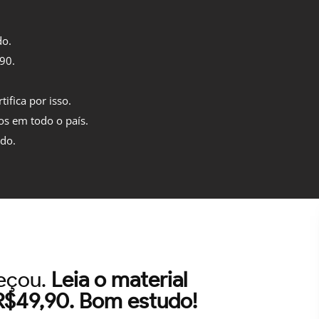
do.
,90.
tifica por isso.
os em todo o país.
ido.
meçou.
Leia o material
 R$49,90. Bom estudo!