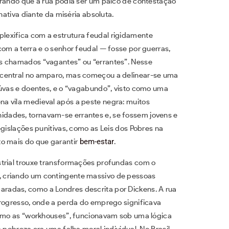
trando que a rua podia ser um palco de contestação
nativa diante da miséria absoluta.
exifica com a estrutura feudal rigidamente
om a terra e o senhor feudal — fosse por guerras,
s chamados “vagantes” ou “errantes”. Nesse
 central no amparo, mas começou a delinear-se uma
iúvas e doentes, e o “vagabundo”, visto como uma
a vila medieval após a peste negra: muitos
dades, tornavam-se errantes e, se fossem jovens e
egislações punitivas, como as Leis dos Pobres na
to mais do que garantir
bem-estar
.
strial trouxe transformações profundas com o
 criando um contingente massivo de pessoas
radas, como a Londres descrita por Dickens. A rua
progresso, onde a perda do emprego significava
como as “workhouses”, funcionavam sob uma lógica
 pobreza era uma falha moral individual. No Brasil,