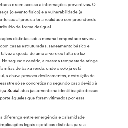
rbana e sem acesso a informações preventivas. O
aça (o evento físico) e a vulnerabilidade (a
tente social precisa ler a realidade compreendendo
tribuído de forma desigual.
situações distintas sob a mesma tempestade severa.
a, com casas estruturadas, saneamento básico e
talvez a queda de uma árvore ou falta de luz
s. No segundo cenário, a mesma tempestade atinge
mílias de baixa renda, onde o solo já está
qui, a chuva provoca deslizamentos, destruição de
desastre só se concretiza no segundo caso devido à
iço Social
atua justamente na identificação dessas
suporte àqueles que foram vitimados por essa
é a diferença entre emergência e calamidade
plicações legais e práticas distintas para a