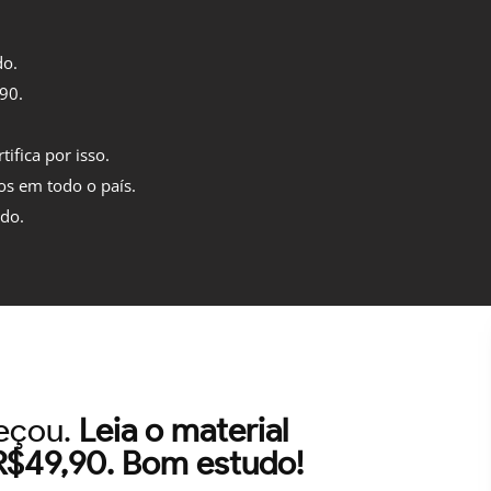
do.
,90.
tifica por isso.
os em todo o país.
ido.
meçou.
Leia o material
 R$49,90. Bom estudo!