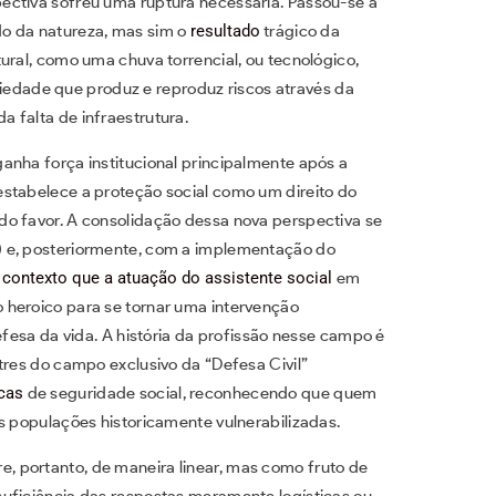
ectiva sofreu uma ruptura necessária. Passou-se a
do da natureza, mas sim o
resultado
trágico da
ural, como uma chuva torrencial, ou tecnológico,
dade que produz e reproduz riscos através da
 falta de infraestrutura.
anha força institucional principalmente após a
estabelece a proteção social como um direito do
do favor. A consolidação dessa nova perspectiva se
 e, posteriormente, com a implementação do
e
contexto que a atuação do assistente social
em
 heroico para se tornar uma intervenção
efesa da vida. A história da profissão nesse campo é
tres do campo exclusivo da “Defesa Civil”
icas
de seguridade social, reconhecendo que quem
s populações historicamente vulnerabilizadas.
e, portanto, de maneira linear, mas como fruto de
uficiência das respostas meramente logísticas ou