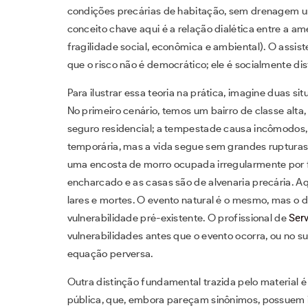
condições precárias de habitação, sem drenagem u
conceito chave aqui é a relação dialética entre a ame
fragilidade social, econômica e ambiental). O assis
que o risco não é democrático; ele é socialmente dis
Para ilustrar essa teoria na prática, imagine duas 
No primeiro cenário, temos um bairro de classe alt
seguro residencial; a tempestade causa incômodos, 
temporária, mas a vida segue sem grandes ruptura
uma encosta de morro ocupada irregularmente por fa
encharcado e as casas são de alvenaria precária. A
lares e mortes. O evento natural é o mesmo, mas o 
vulnerabilidade pré-existente. O profissional de
Serv
vulnerabilidades antes que o evento ocorra, ou no 
equação perversa.
Outra distinção fundamental trazida pelo material 
pública, que, embora pareçam sinônimos, possuem im