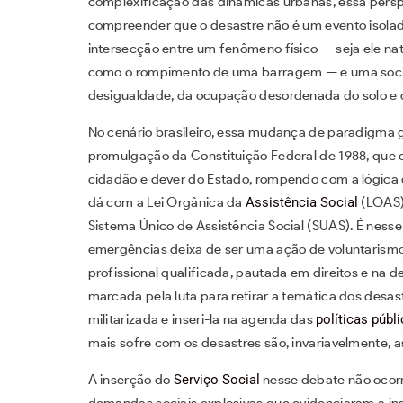
complexificação das dinâmicas urbanas, essa persp
compreender que o desastre não é um evento isola
intersecção entre um fenômeno físico — seja ele nat
como o rompimento de uma barragem — e uma socie
desigualdade, da ocupação desordenada do solo e da
No cenário brasileiro, essa mudança de paradigma g
promulgação da Constituição Federal de 1988, que 
cidadão e dever do Estado, rompendo com a lógica 
dá com a Lei Orgânica da
Assistência Social
(LOAS)
Sistema Único de Assistência Social (SUAS). É ness
emergências deixa de ser uma ação de voluntarismo
profissional qualificada, pautada em direitos e na d
marcada pela luta para retirar a temática dos desas
militarizada e inseri-la na agenda das
políticas públ
mais sofre com os desastres são, invariavelmente, a
A inserção do
Serviço Social
nesse debate não ocorr
demandas sociais explosivas que evidenciaram a ins