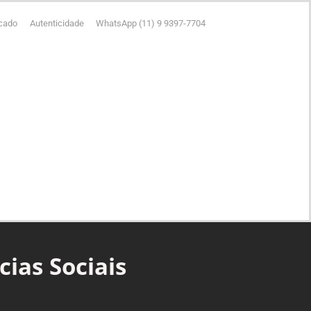
icado
Autenticidade
WhatsApp (11) 9 9397-7704
ias Sociais