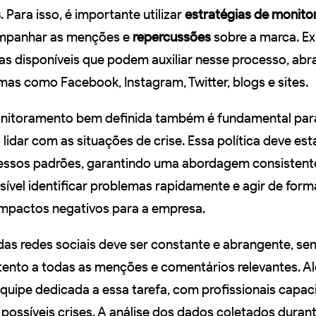
s
. Para isso, é importante utilizar
estratégias de monit
mpanhar as menções e
repercussões
sobre a marca. E
as disponíveis que podem auxiliar nesse processo, ab
mas como Facebook, Instagram, Twitter, blogs e sites.
onitoramento bem definida também é fundamental para
idar com as situações de crise. Essa política deve es
essos padrões, garantindo uma abordagem consistente 
sível identificar problemas rapidamente e agir de fo
impactos negativos para a empresa.
s redes sociais deve ser constante e abrangente, se
tento a todas as menções e comentários relevantes. Al
equipe dedicada a essa tarefa, com profissionais capac
ar possíveis crises. A análise dos dados coletados duran