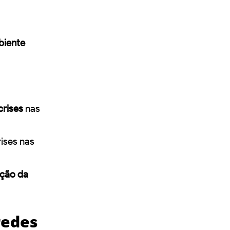
biente
crises
nas
rises nas
ção da
redes