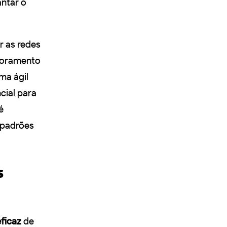
ntar o
r as redes
itoramento
ma ágil
cial para
é
 padrões
s
ficaz
de