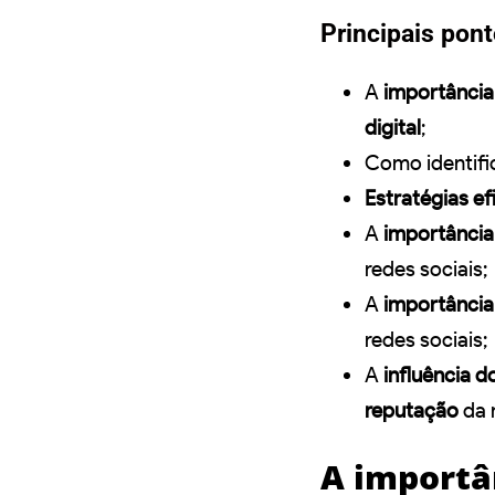
Principais pon
A
importância
digital
;
Como identific
Estratégias ef
A
importância
redes sociais;
A
importância
redes sociais;
A
influência 
reputação
da 
A importâ