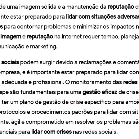
 de uma imagem sólida e a manutenção da
reputação
d
ante estar preparado para
lidar com situações adversa
es
para contornar problemas e minimizar os impactos n
a imagem
e
reputação
na internet requer tempo, plane
municação e marketing.
 sociais
podem surgir devido a reclamações e comentá
empresa, e é importante estar preparado para lidar co
a adequada e profissional. O monitoramento das
redes 
uipe são fundamentais para uma
gestão eficaz
de crise
e ter um plano de gestão
de crise
específico para ambi
o protocolos e procedimentos padrões para lidar com si
rente, ágil e comprometido em resolver os problemas s
senciais para
lidar com crises
nas redes sociais.