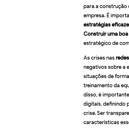
para a construção
empresa. É import
estratégias eficaz
Construir uma bo
estratégico de co
As crises nas
redes
negativos sobre a 
situações de form
treinamento da eq
disso, é important
digitais, definind
crise. Ser transpa
características es