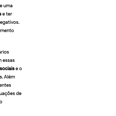
e uma
s
e ter
egativos.
jamento
rios
m essas
sociais
e o
s. Além
entes
tuações de
ão