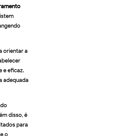
oramento
xistem
rangendo
 orientar a
tabelecer
e eficaz.
rma adequada
ndo
ém disso, é
itados para
te o