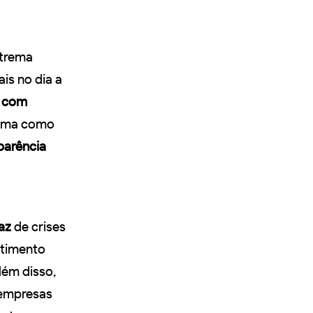
xtrema
is no dia a
r com
orma como
parência
az
de crises
etimento
lém disso,
 empresas