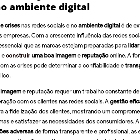
no ambiente digital
e crises
nas redes sociais e no
ambiente digital
é de e
s empresas. Com a crescente influência das redes socia
 essencial que as marcas estejam preparadas para
lida
s
e
construir
uma boa imagem
e
reputação
online. A f
om as crises pode determinar a confiabilidade e
trans
lico.
a imagem
e reputação requer um trabalho constante de
ração com os clientes nas redes sociais. A
gestão efic
ra a fidelização dos clientes, mostrando um comprom
mas e satisfazer as necessidades dos consumidores. A
ções adversas
de forma transparente e profissional, as