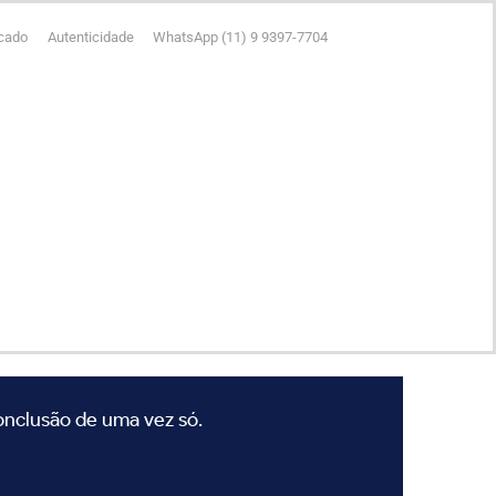
icado
Autenticidade
WhatsApp (11) 9 9397-7704
conclusão de uma vez só.