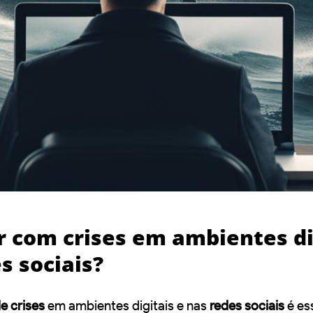
r com crises em ambientes di
s sociais?
e crises
em ambientes digitais e nas
redes sociais
é es