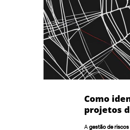
Como ident
projetos d
A
gestão de riscos 