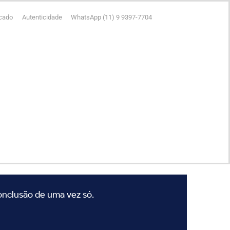
icado
Autenticidade
WhatsApp (11) 9 9397-7704
conclusão de uma vez só.