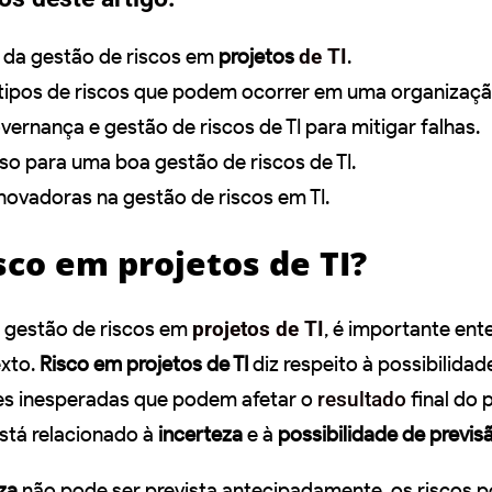
 da gestão de riscos em
projetos
de TI
.
 tipos de riscos que podem ocorrer em uma organizaçã
vernança e gestão de riscos de TI para mitigar falhas.
so para uma boa gestão de riscos de TI.
novadoras na gestão de riscos em TI.
sco em projetos de TI?
 gestão de riscos em
projetos de TI
, é importante ent
exto.
Risco em projetos de TI
diz respeito à possibilidad
es inesperadas que podem afetar o
resultado
final do 
stá relacionado à
incerteza
e à
possibilidade de previs
za
não pode ser prevista antecipadamente, os riscos 