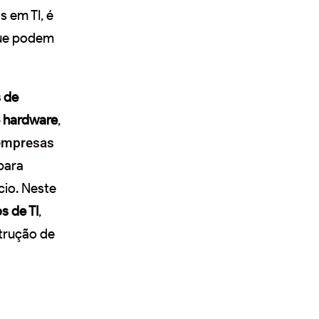
s em TI, é
que podem
 de
e hardware
,
empresas
para
cio. Neste
s de TI
,
strução de