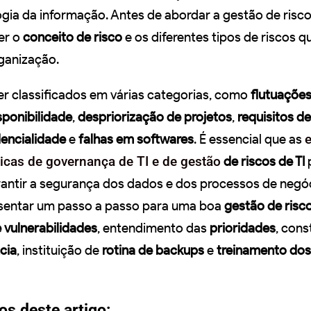
gia da informação. Antes de abordar a gestão de risco
er o
conceito de risco
e os diferentes tipos de riscos 
ganização.
r classificados em várias categorias, como
flutuações
sponibilidade
,
despriorização de projetos
,
requisitos d
dencialidade
e
falhas em softwares
. É essencial que as
cas de governança de TI e de gestão
de riscos de TI
arantir a segurança dos dados e dos processos de negó
esentar um passo a passo para uma boa
gestão de risco
e vulnerabilidades
, entendimento das
prioridades
, con
cia
, instituição de
rotina de backups
e
treinamento dos
os deste artigo: