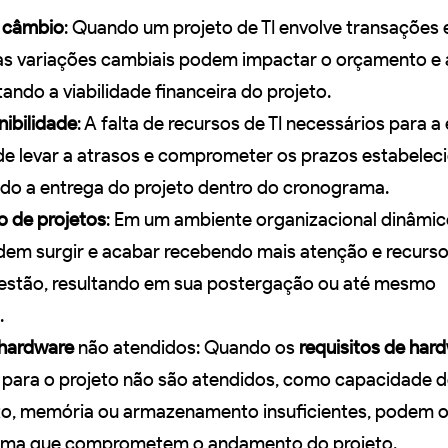
e câmbio
: Quando um projeto de TI envolve transaçõe
 as variações cambiais podem impactar o orçamento e
tando a viabilidade financeira do projeto.
nibilidade
: A falta de recursos de TI necessários para 
de levar a atrasos e comprometer os prazos estabeleci
 a entrega do projeto dentro do cronograma.
o de projetos
: Em um ambiente organizacional dinâmic
m surgir e acabar recebendo mais atenção e recurso
estão, resultando em sua postergação ou até mesmo
.
 hardware
não atendidos: Quando os
requisitos de har
 para o projeto não são atendidos, como capacidade 
o, memória ou armazenamento insuficientes, podem o
tema que comprometem o andamento do projeto.