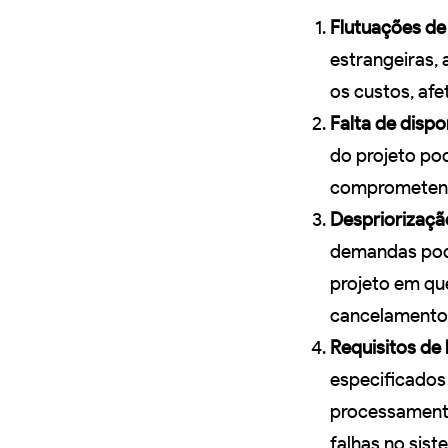
Flutuações d
estrangeiras,
os custos, afe
Falta de dispo
do projeto po
comprometendo
Despriorizaçã
demandas pode
projeto em qu
cancelamento
Requisitos de
especificados
processament
falhas no sis