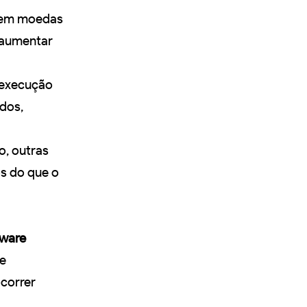
s em moedas
 aumentar
a execução
dos,
o, outras
s do que o
dware
de
correr