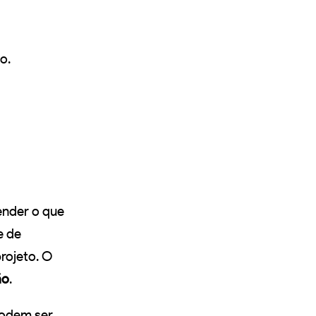
o.
ender o que
e de
projeto. O
ão
.
podem ser