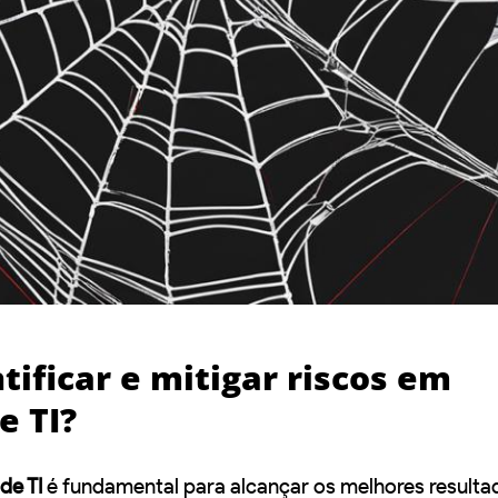
ificar e mitigar riscos em
e TI?
de TI
é fundamental para alcançar os melhores result