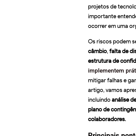
projetos de tecnolo
importante entend
ocorrer em uma or
Os riscos podem se
câmbio
,
falta de di
estrutura de confi
implementem práti
mitigar falhas e g
artigo, vamos apr
incluindo
análise d
plano de contingên
colaboradores
.
Principais pont