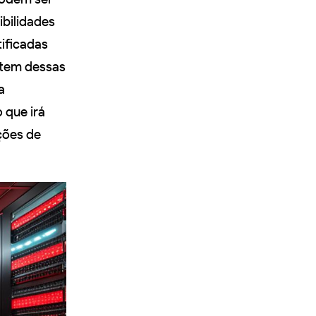
ibilidades
tificadas
item dessas
a
 que irá
ções de