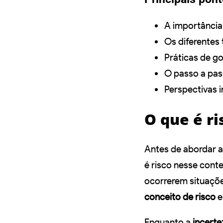
A importância
Os diferentes
Práticas de go
O passo a pas
Perspectivas i
O que é ri
Antes de abordar a
é risco nesse cont
ocorrerem situaçõ
conceito de risco
e
Enquanto a
incerte