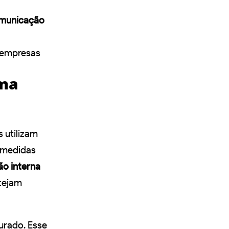
municação
 empresas
uma
 utilizam
r medidas
o interna
tejam
urado. Esse