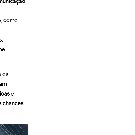
omunicação
o, como
s;
me
s da
em
icas
e
is chances