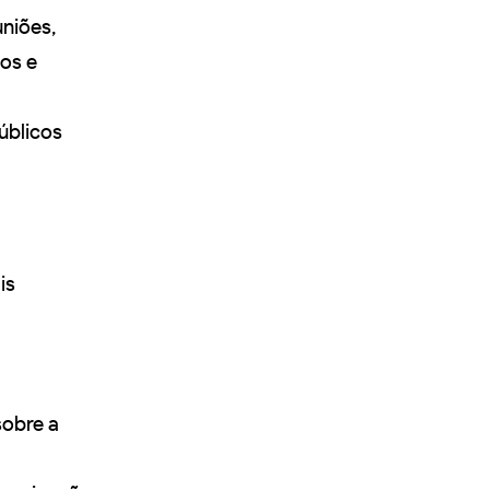
uniões,
dos e
públicos
is
sobre a