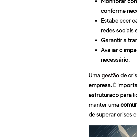
Monitorar con
conforme nece
Estabelecer c
redes sociais 
Garantir a tra
Avaliar o imp
necessário.
Uma
gestão
de cri
empresa. É importa
estruturado para l
manter uma
comun
de superar crises e