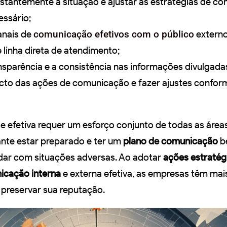
stantemente a situação e ajustar as estratégias de c
ssário;
anais de
comunicação efetivos com o público
extern
e linha direta de atendimento;
nsparência e a consistência nas informações divulgada
acto das ações de comunicação e fazer ajustes confor
se efetiva requer um esforço conjunto de todas as área
nte estar preparado e ter um
plano de comunicação
b
idar com situações adversas. Ao adotar
ações estratég
icação interna
e externa efetiva, as empresas têm ma
 preservar sua reputação.