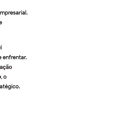
mpresarial.
e
l
 enfrentar.
ação
o
, o
atégico.