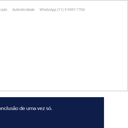
icado
Autenticidade
WhatsApp (11) 9 9397-7704
conclusão de uma vez só.