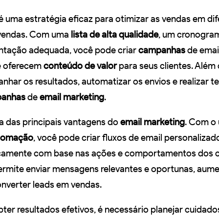
é uma estratégia eficaz para otimizar as vendas em di
e vendas. Com uma
lista de alta qualidade
, um cronogra
ntação adequada, você pode criar
campanhas
de emai
e oferecem
conteúdo de valor
para seus clientes. Além 
har os resultados, automatizar os envios e realizar t
anhas
de
email marketing
.
 das principais vantagens do
email marketing
. Com o
tomação
, você pode criar fluxos de email personaliza
camente com base nas ações e comportamentos dos cl
rmite enviar mensagens relevantes e oportunas, aum
nverter leads em vendas.
bter resultados efetivos, é necessário planejar cuida