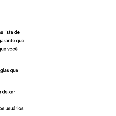
a lista de
 garante que
que você
égias que
m deixar
os usuários