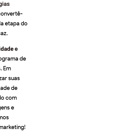
gias
 convertê-
da etapa do
az.
idade
e
nograma de
s. Em
zar suas
dade de
údo com
gens e
amos
marketing!