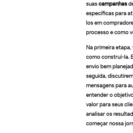
suas
campanhas
de
específicas para at
los em compradore
processo e como vo
Na primeira etapa
como construí-la. 
envio bem planejad
seguida, discutire
mensagens para au
entender o objeti
valor para seus cl
analisar os resul
começar nossa jorn