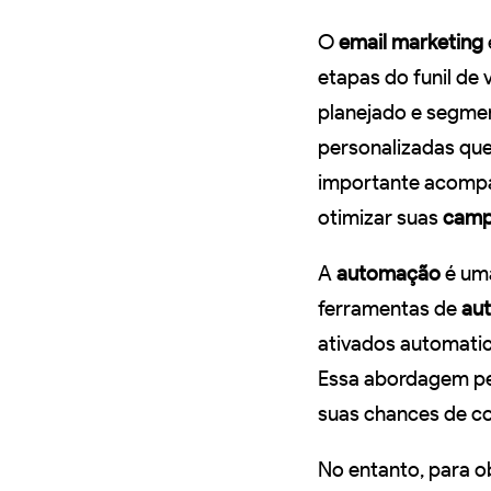
O
email marketing
etapas do funil d
planejado e segme
personalizadas qu
importante acompan
otimizar suas
camp
A
automação
é uma
ferramentas de
au
ativados automati
Essa abordagem pe
suas chances de co
No entanto, para o