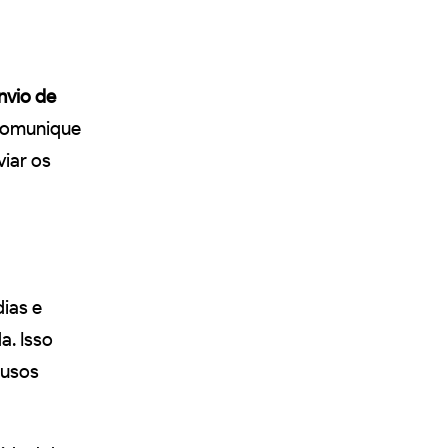
nvio de
comunique
iar os
ias e
a. Isso
fusos