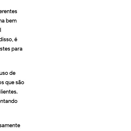
ferentes
ma bem
l
disso, é
estes para
 uso de
dos que são
ientes.
entando
dosamente