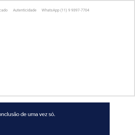
icado
Autenticidade
WhatsApp (11) 9 9397-7704
conclusão de uma vez só.