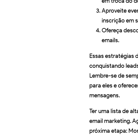
em troca do d
Aproveite even
inscrição em s
Ofereça descon
emails.
Essas estratégias 
conquistando leads
Lembre-se de sempr
para eles e oferec
mensagens.
Ter uma lista de a
email marketing. A
próxima etapa: Mo