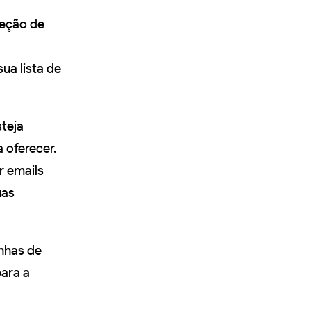
leção de
ua lista de
teja
 oferecer.
r emails
uas
anhas de
ara a