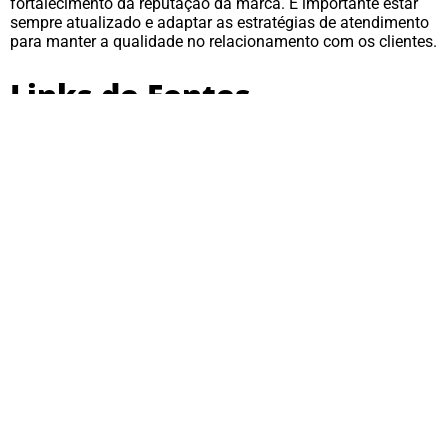
fortalecimento da reputação da marca. É importante estar
sempre atualizado e adaptar as estratégias de atendimento
para manter a qualidade no relacionamento com os clientes.
Links de Fontes
https://deskmanager.com.br/blog/excelencia-no-
atendimento/
https://www.zendesk.com.br/blog/como-ter-
excelencia-no-atendimento/
https://resultadosdigitais.com.br/marketing/excelencia-
no-atendimento-ao-cliente/
Ver mais Posts no Blog
Conheça todos os nossos cursos
Anterior
Guia Completo para se Tornar um Garçom
Profissional