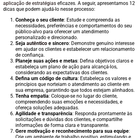
aplicação de estratégias
eficazes. A seguir, apresentamos 12
dicas que podem ajudá-lo nesse processo:
Conheça o seu cliente
: Estude e compreenda as
necessidades, preferências e comportamentos do seu
público-alvo para oferecer um atendimento
personalizado e direcionado.
Seja
autêntico
e sincero
: Demonstre genuíno interesse
em ajudar os clientes e estabelecer um relacionamento
de confiança.
Planeje suas ações e metas
: Defina objetivos claros e
estabeleça um plano de ação para alcançá-los,
considerando as expectativas dos clientes.
Defina um código de cultura
: Estabeleça os valores e
princípios que norteiam o atendimento ao cliente em
sua empresa, garantindo que todos estejam alinhados.
Tenha empatia
: Coloque-se no lugar do cliente,
compreendendo suas emoções e necessidades, e
ofereça soluções adequadas.
Agilidade e transparência
: Responda prontamente às
solicitações e dúvidas dos clientes, e compartilhe
informações de forma clara e transparente.
Gere motivação e reconhecimento para sua equipe
:
Crie um ambiente de trabalho positivo, estimulando e