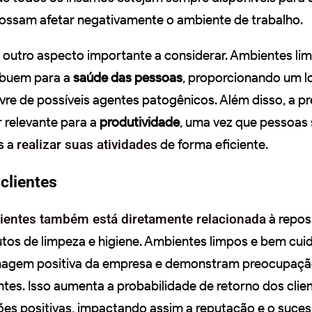
ossam afetar negativamente o ambiente de trabalho.
é outro aspecto importante a considerar. Ambientes li
ibuem para a
saúde das pessoas
, proporcionando um l
ivre de possíveis agentes patogênicos. Além disso, a 
 relevante para a
produtividade
, uma vez que pessoas
s a
realizar suas atividades
de forma eficiente.
clientes
lientes também está diretamente relacionada
à repos
os de limpeza e higiene. Ambientes limpos e bem cui
magem positiva da empresa e demonstram preocupaç
ntes. Isso aumenta a probabilidade de retorno dos clie
es positivas, impactando assim a reputação e o suce