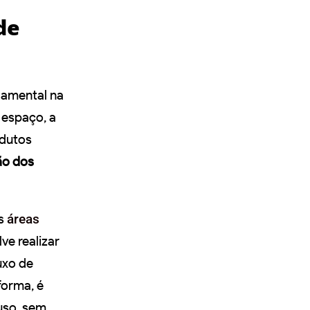
de
damental na
espaço, a
odutos
ão dos
as
áreas
ve realizar
uxo de
forma, é
uso, sem