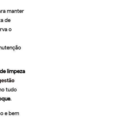
ara manter
ta de
rva o
anutenção
 de limpeza
gestão
mo tudo
oque
.
co e bem