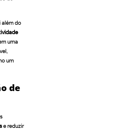
i além do
ividade
r em uma
el,
omo um
ão de
as
s
e reduzir