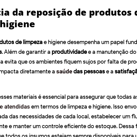
ia da reposição de produtos 
 higiene
dutos de limpeza
e higiene desempenha um papel fun
s
. Além de garantir a
produtividade
e a manutenção do 
 evita que os ambientes fiquem sujos por falta de pr
impacta diretamente a
saúde
das pessoas
e a
satisfaç
ses materiais é essencial para assegurar que todas 
e atendidas
em termos de limpeza e higiene. Isso envol
ada das necessidades de cada local, estabelecer um fl
nte e manter um controle eficiente do estoque. Dessa 
que todos os insumos estejam sempre disponíveis para 