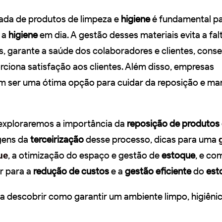
ada de produtos de limpeza e
higiene
é fundamental p
 a
higiene
em dia. A gestão desses materiais evita a fal
s, garante a saúde dos colaboradores e clientes, conse
rciona satisfação aos clientes. Além disso, empresas
em ser uma ótima opção para cuidar da reposição e m
, exploraremos a importância da
reposição de produtos
agens da
terceirização
desse processo, dicas para uma
ue
, a otimização do espaço e gestão de
estoque
, e co
ir para a
redução de custos
e a
gestão eficiente
do
est
a descobrir como garantir um ambiente limpo, higiêni