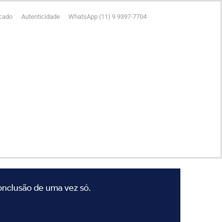
icado
Autenticidade
WhatsApp (11) 9 9397-7704
conclusão de uma vez só.