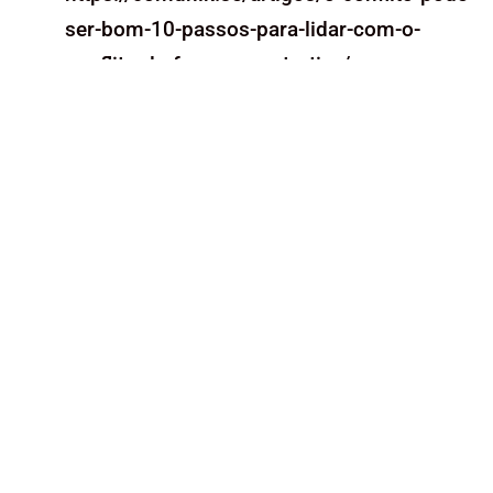
ser-bom-10-passos-para-lidar-com-o-
conflito-de-forma-construtiva/
https://www.gupy.io/blog/gestao-de-
conflitos
https://carvalhoadm.com.br/blog/estrategias
para-lidar-com-conflitos-e-melhorar-o-
ambiente-de-trabalho/
Ver mais Posts no Blog
Conheça todos os nossos cursos
Anterior
Como construir e manter a confiança nas relações