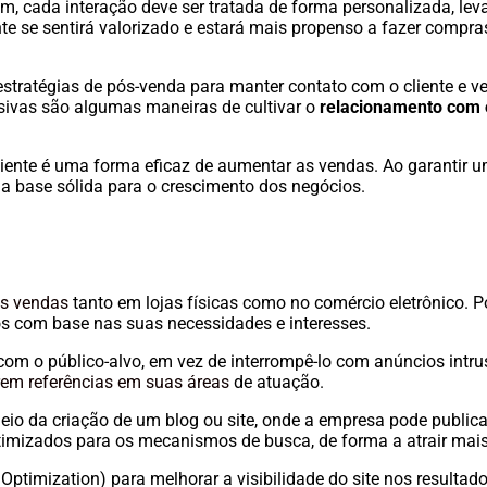
sim, cada interação deve ser tratada de forma personalizada, l
ente se sentirá valorizado e estará mais propenso a fazer compr
tratégias de pós-venda para manter contato com o cliente e veri
usivas são algumas maneiras de cultivar o
relacionamento com o
iente é uma forma eficaz de aumentar as vendas. Ao garantir um
ma base sólida para o crescimento dos negócios.
as vendas
tanto em lojas físicas como no comércio eletrônico. P
dos com base nas suas necessidades e interesses.
m o público-alvo, em vez de interrompê-lo com anúncios intrusi
rem referências em suas áreas
de atuação.
o da criação de um blog ou site, onde a empresa pode publica
imizados para os mecanismos de busca, de forma a atrair mais v
e Optimization) para melhorar a visibilidade do site nos resul