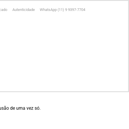
icado
Autenticidade
WhatsApp (11) 9 9397-7704
clusão de uma vez só.