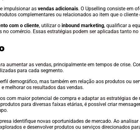
e impulsionar as
vendas adicionais
. O Upselling consiste em o
produtos complementares ou relacionados ao item que o cliente
nto com o cliente
, utilizar o
inbound marketing
, qualificar a e
as no comércio. Essas
estratégias podem ser aplicadas tanto no
o
para aumentar as vendas
, principalmente em tempos de crise. Con
alizadas para cada segmento.
erfil demográfico, mas também em relação aos produtos ou ser
 e melhorar os
resultados
das vendas.
ntos com maior potencial de compra e
adaptar as estratégias
de 
produtos para diversas faixas etárias, é possível criar mensag
upo.
resa identifique novas oportunidades de mercado. Ao analisa
explorados e desenvolver produtos ou serviços direcionados par