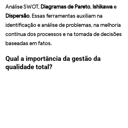
Análise SWOT,
Diagramas de Pareto
,
Ishikawa
e
Dispersão
. Essas ferramentas auxiliam na
identificação e análise de problemas, na melhoria
contínua dos processos e na tomada de decisões
baseadas em fatos.
Qual a importância da gestão da
qualidade total?
A gestão da qualidade total é importante para
atender às expectativas dos clientes, melhorar
constantemente os processos organizacionais,
aumentar a eficiência, garantir a competitividade
no mercado e buscar a excelência e inovação.