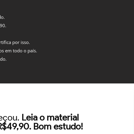
do.
,90.
tifica por isso.
os em todo o país.
ido.
meçou.
Leia o material
 R$49,90. Bom estudo!