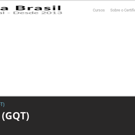
Cursos
Sobre o Certif
T)
 (GQT)