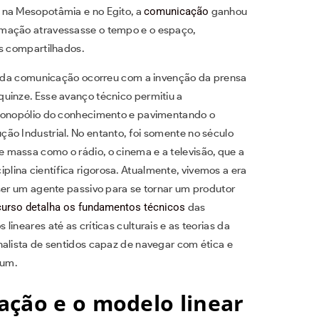
 na Mesopotâmia e no Egito, a
comunicação
ganhou
rmação atravessasse o tempo e o espaço,
os compartilhados.
as da comunicação ocorreu com a invenção da prensa
uinze. Esse avanço técnico permitiu a
 monopólio do conhecimento e pavimentando o
ão Industrial. No entanto, foi somente no século
massa como o rádio, o cinema e a televisão, que a
ina científica rigorosa. Atualmente, vivemos a era
 ser um agente passivo para se tornar um produtor
curso detalha os fundamentos técnicos
das
ineares até as críticas culturais e as teorias da
nalista de sentidos capaz de navegar com ética e
 um.
ação e o modelo linear