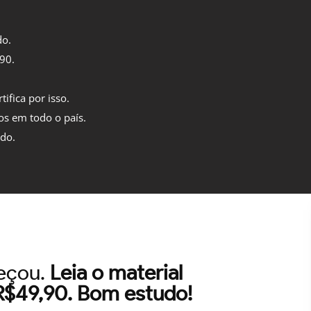
do.
,90.
tifica por isso.
os em todo o país.
ido.
meçou.
Leia o material
 R$49,90. Bom estudo!