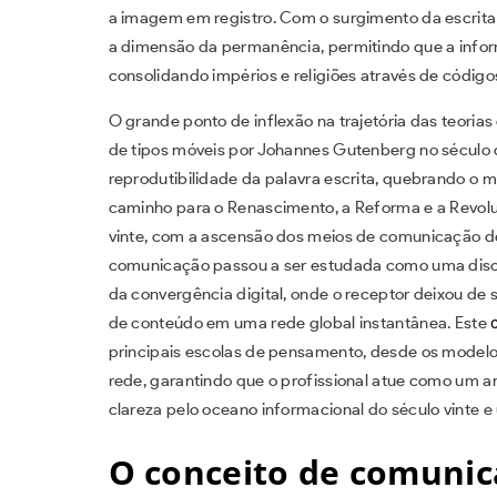
a imagem em registro. Com o surgimento da escrita
a dimensão da permanência, permitindo que a info
consolidando impérios e religiões através de códig
O grande ponto de inflexão na trajetória das teori
de tipos móveis por Johannes Gutenberg no século q
reprodutibilidade da palavra escrita, quebrando o
caminho para o Renascimento, a Reforma e a Revoluç
vinte, com a ascensão dos meios de comunicação de 
comunicação passou a ser estudada como uma discipl
da convergência digital, onde o receptor deixou de
de conteúdo em uma rede global instantânea. Este
principais escolas de pensamento, desde os modelos l
rede, garantindo que o profissional atue como um a
clareza pelo oceano informacional do século vinte e
O conceito de comunic