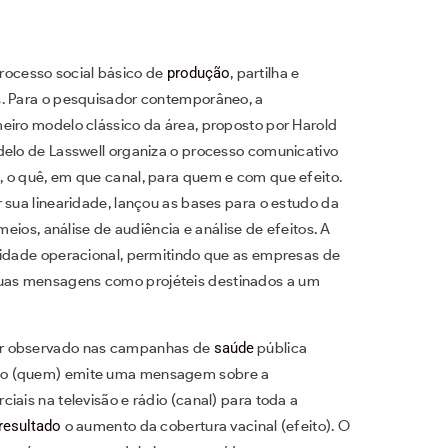
ocesso social básico de
produção
, partilha e
s. Para o pesquisador contemporâneo, a
eiro modelo clássico da área, proposto por Harold
delo de Lasswell organiza o processo comunicativo
 o quê, em que canal, para quem e com que efeito.
 sua linearidade, lançou as bases para o estudo da
meios, análise de audiência e análise de efeitos. A
cidade operacional, permitindo que as empresas de
uas mensagens como projéteis destinados a um
er observado nas campanhas de
saúde
pública
rno (quem) emite uma mensagem sobre a
iais na televisão e rádio (canal) para toda a
resultado
o aumento da cobertura vacinal (efeito). O