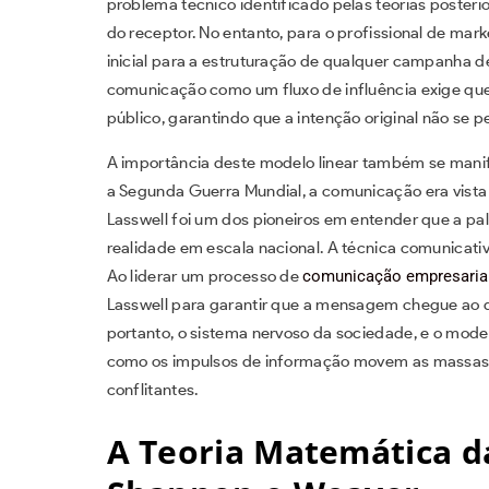
problema técnico identificado pelas teorias posteri
do receptor. No entanto, para o profissional de mark
inicial para a estruturação de qualquer campanha 
comunicação como um fluxo de influência exige qu
público, garantindo que a intenção original não se pe
A importância deste modelo linear também se manif
a Segunda Guerra Mundial, a comunicação era vista
Lasswell foi um dos pioneiros em entender que a pal
realidade em escala nacional. A técnica comunicativa
Ao liderar um processo de
comunicação empresaria
Lasswell para garantir que a mensagem chegue ao 
portanto, o sistema nervoso da sociedade, e o modelo
como os impulsos de informação movem as massas 
conflitantes.
A Teoria Matemática 