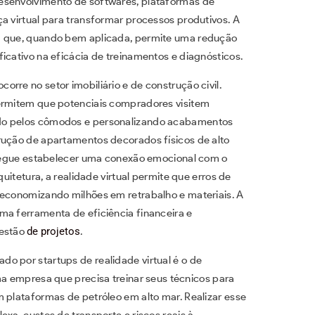
esenvolvimento de softwares, plataformas de
a virtual para transformar processos produtivos. A
ca que, quando bem aplicada, permite uma redução
icativo na eficácia de treinamentos e diagnósticos.
rre no setor imobiliário e de construção civil.
permitem que potenciais compradores visitem
ndo pelos cômodos e personalizando acabamentos
rução de apartamentos decorados físicos de alto
onsegue estabelecer uma conexão emocional com o
quitetura, a realidade virtual permite que erros de
 economizando milhões em retrabalho e materiais. A
ma ferramenta de eficiência financeira e
gestão
de projetos
.
o por startups de realidade virtual é o de
a empresa que precisa treinar seus técnicos para
 plataformas de petróleo em alto mar. Realizar esse
xa, custos de transporte e riscos reais à