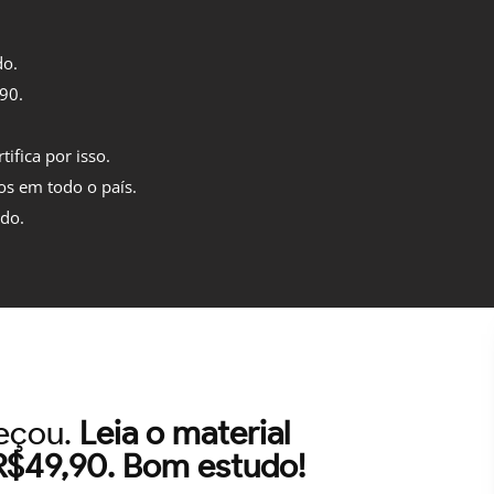
do.
,90.
tifica por isso.
os em todo o país.
ido.
meçou.
Leia o material
 R$49,90. Bom estudo!