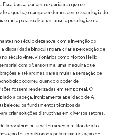
s. Essa busca por uma experiência que se
e tudo o que hoje compreendemos como tecnologia de
as o meio para realizar um anseio psicológico de
nantes no século dezenove, com a invenção do
 a disparidade binocular para criar a percepção de
 no século vinte, visionários como Morton Heilig
issensorial com o Sensorama, uma máquina que
ibrações e até aromas para simular a sensação de
tecnológico ocorreu quando o poder de
isões fossem renderizadas em tempo real. O
coplado à cabeça, ironicamente apelidado de A
tabeleceu os fundamentos técnicos da
ara criar soluções disruptivas em diversos setores.
de laboratório ou uma ferramenta militar de alto
novação foi impulsionada pela miniaturização de