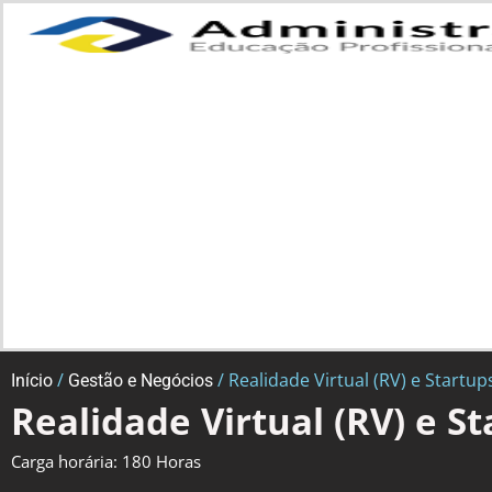
/
/ Realidade Virtual (RV) e Startup
Início
Gestão e Negócios
Realidade Virtual (RV) e S
Carga horária: 180 Horas