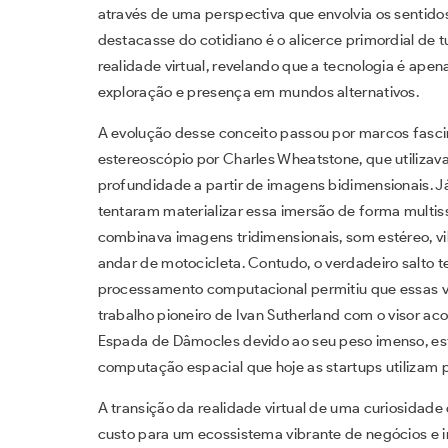
através de uma perspectiva que envolvia os sentido
destacasse do cotidiano é o alicerce primordial d
realidade virtual, revelando que a tecnologia é apen
exploração e presença em mundos alternativos.
A evolução desse conceito passou por marcos fasci
estereoscópio por Charles Wheatstone, que utilizava
profundidade a partir de imagens bidimensionais. Já
tentaram materializar essa imersão de forma mult
combinava imagens tridimensionais, som estéreo, v
andar de motocicleta. Contudo, o verdadeiro salto 
processamento computacional permitiu que essas v
trabalho pioneiro de Ivan Sutherland com o visor a
Espada de Dâmocles devido ao seu peso imenso, es
computação espacial que hoje as startups utilizam p
A transição da realidade virtual de uma curiosidade 
custo para um ecossistema vibrante de negócios e i