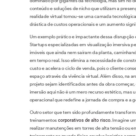
dominado por gigantes da tecnologia, mas sim no d
conteúdo e soluções de nicho que utilizam a presenç
realidade virtual tornou-se uma camada tecnológi
drástica de custos operacionais e um aumento signif
Um exemplo prático e impactante dessa disrupção oco
Startups especializadas em visualização imersiva 
imóveis que ainda nem saíram da planta, caminha
em tempo real. Isso elimina a necessidade de const
custo e acelera o ciclo de venda, pois o cliente c
espaço através da vivência virtual. Além disso, na ar
projeto sejam identificados antes da obra começar,
imersão aqui não é um mero recurso estético, mas u
operacional que redefine a jornada de compra e a 
Outro setor que tem sido profundamente transformad
treinamentos
corporativos de alto risco
. Imagine um
realizar manutenções em torres de alta tensão ou em
treinamento no mundo físico envolve logística comple