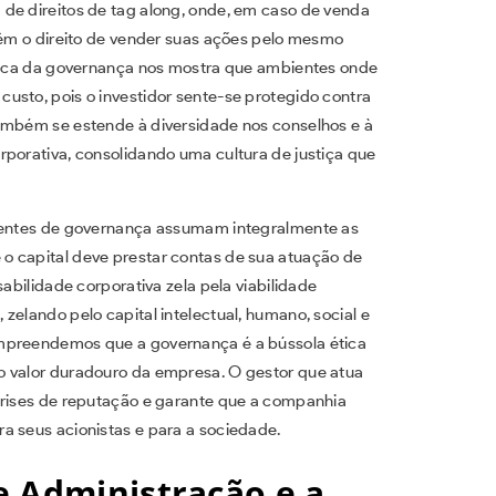
de direitos de tag along, onde, em caso de venda
 têm o direito de vender suas ações pelo mesmo
cnica da governança nos mostra que ambientes onde
usto, pois o investidor sente-se protegido contra
também se estende à diversidade nos conselhos e à
rporativa, consolidando uma cultura de justiça que
agentes de governança assumam integralmente as
o capital deve prestar contas de sua atuação de
sabilidade corporativa zela pela viabilidade
zelando pelo capital intelectual, humano, social e
ompreendemos que a governança é a bússola ética
o valor duradouro da empresa. O gestor que atua
crises de reputação e garante que a companhia
a seus acionistas e para a sociedade.
e Administração e a