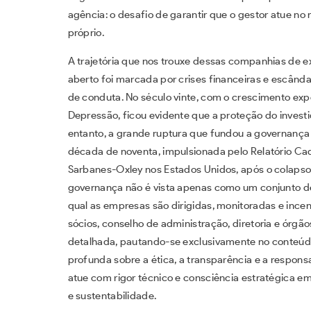
agência: o desafio de garantir que o gestor atue no
próprio.
A trajetória que nos trouxe dessas companhias de 
aberto foi marcada por crises financeiras e escând
de conduta. No século vinte, com o crescimento ex
Depressão, ficou evidente que a proteção do invest
entanto, a grande ruptura que fundou a governanç
década de noventa, impulsionada pelo Relatório Cad
Sarbanes-Oxley nos Estados Unidos, após o colapso
governança não é vista apenas como um conjunto d
qual as empresas são dirigidas, monitoradas e ince
sócios, conselho de administração, diretoria e órgão
detalhada, pautando-se exclusivamente no conteúdo
profunda sobre a ética, a transparência e a responsa
atue com rigor técnico e consciência estratégica 
e sustentabilidade.