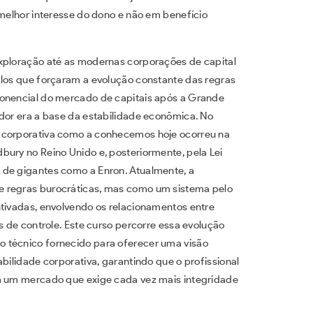
 melhor interesse do dono e não em benefício
exploração até as modernas corporações de capital
alos que forçaram a evolução constante das regras
ponencial do mercado de capitais após a Grande
idor era a base da estabilidade econômica. No
a corporativa como a conhecemos hoje ocorreu na
bury no Reino Unido e, posteriormente, pela Lei
 de gigantes como a Enron. Atualmente, a
e regras burocráticas, mas como um sistema pelo
ntivadas, envolvendo os relacionamentos entre
s de controle. Este curso percorre essa evolução
 técnico fornecido para oferecer uma visão
bilidade corporativa, garantindo que o profissional
em um mercado que exige cada vez mais integridade