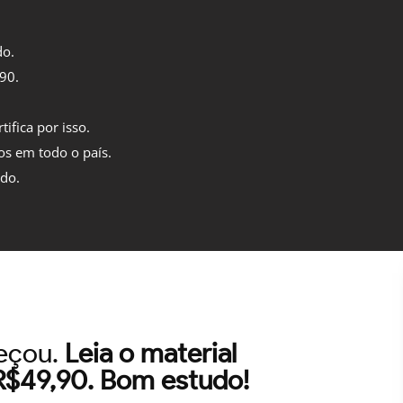
do.
,90.
tifica por isso.
os em todo o país.
ido.
meçou.
Leia o material
 R$49,90. Bom estudo!