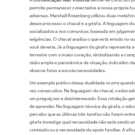
permite permanecer conectados à nossa própria hu
adversas. Marshall Rosenberg utilizou duas metáfora
desse processo: o chacal e a girafa. A linguagem 
socializados a nos comunicar, baseada em julgamen
exigências. O chacal analisa o que está errado no 
você deveria. Já a linguagem da girafa representa a
terrestre com o maior coração, simbolizando a com
visão ampla e panorâmica da situação, indo além da s
observa fatos e escuta necessidades.
Um exemplo prático dessa dualidade ocorre quando u
vez consecutiva. Na linguagem do chacal, o educado
um preguiçoso e desinteressado. Essa rotulação ge
de aprender. Na linguagem técnica da girafa, o educ
percebo que as últimas três tarefas não foram entre
girafa investiga qual necessidade não está sendo 
conteúdo ou a necessidade de apoio familiar. A efic