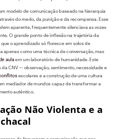
m um modelo de comunicação baseado na hierarquia
 através do medo, da punição e da recompensa. Esse
rdem aparente, frequentemente silenciava as vozes
te. O grande ponto de inflexão na trajetória da
ue o aprendizado só floresce em solos de
ista apenas como uma técnica de conversação, mas
de aula
em um laboratório de humanidade. Este
s da CNV — observação, sentimento, necessidade e
conflitos
escolares e a construção de uma cultura
 um mediador de mundos capaz de transformar a
mento autêntico.
ação Não Violenta e a
 chacal
ocesso de linguagem e comunicação que nos