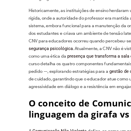
Historicamente, as instituições de ensino herdara
rígida, onde a autoridade do professor era mantida
sistema, embora funcional para a manutenção da o
dos estudantes e criava um ambiente de tensão laten
CNV para educadores ocorreu quando percebeu-se q
segurança psicológica
. Atualmente, a CNV não é v
como uma ética da
presença que transforma a sala 
curso detalha os quatro componentes fundamentai
pedido —, explorando estratégias para a
gestão de 
de cuidado, garantindo que o educador atue como
agressividade em diálogo e a resistência em engaja
O conceito de Comunic
linguagem da girafa vs
A
Comunicação Não Violenta
define-se como um pr