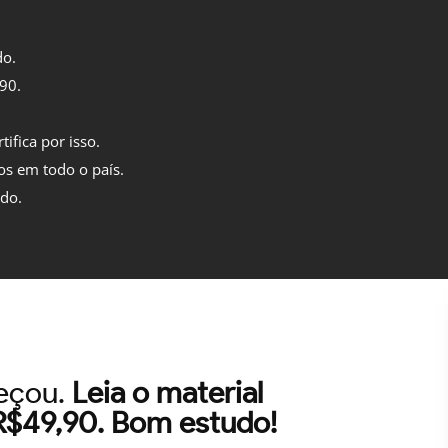
do.
,90.
tifica por isso.
os em todo o país.
ido.
meçou.
Leia o material
 R$49,90. Bom estudo!