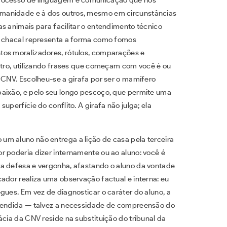
manidade e à dos outros, mesmo em circunstâncias
s animais para facilitar o entendimento técnico
do chacal representa a forma como fomos
tos moralizadores, rótulos, comparações e
outro, utilizando frases que começam com você é ou
 CNV. Escolheu-se a girafa por ser o mamífero
paixão, e pelo seu longo pescoço, que permite uma
uperfície do conflito. A girafa não julga; ela
m aluno não entrega a lição de casa pela terceira
r poderia dizer internamente ou ao aluno: você é
ra defesa e vergonha, afastando o aluno da vontade
ador realiza uma observação factual e interna: eu
gues. Em vez de diagnosticar o caráter do aluno, a
atendida — talvez a necessidade de compreensão do
ácia da CNV reside na substituição do tribunal da