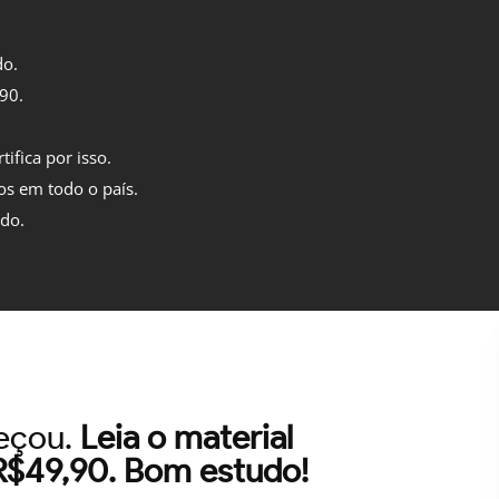
do.
,90.
tifica por isso.
os em todo o país.
ido.
meçou.
Leia o material
 R$49,90. Bom estudo!