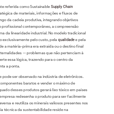
te referida como Sustainable
Supply Chain
égica de materiais, informações e fluxos de
ngo da cadeia produtiva, integrando objetivos
a o profissional contemporâneo, a compreensão
ma da linearidade industrial. No modelo tradicional
o exclusivamente pelo custo, pela
qualidade
e pela
a matéria-prima era extraída ou o destino final
ternalidades — problemas que não pertenciam à
rte essa lógica, trazendo para o centro da
nta a ponta.
ode ser observado na indústria de eletrônicos.
 componentes baratos e vender o máximo de
quado desses produtos gerará lixo tóxico em países
 empresa redesenha o produto para ser facilmente
versa e reutiliza os minerais valiosos presentes nos
ia técnica da sustentabilidade reside na