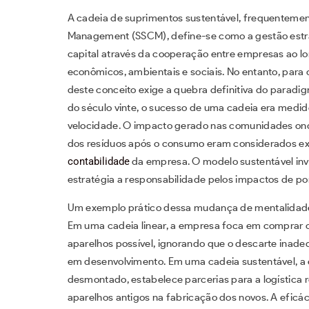
A cadeia de suprimentos sustentável, frequentemen
Management (SSCM), define-se como a gestão estrat
capital através da cooperação entre empresas ao lo
econômicos, ambientais e sociais. No entanto, par
deste conceito exige a quebra definitiva do paradig
do século vinte, o sucesso de uma cadeia era medid
velocidade. O impacto gerado nas comunidades onde 
dos resíduos após o consumo eram considerados ex
contabilidade
da empresa. O modelo sustentável inve
estratégia a responsabilidade pelos impactos de po
Um exemplo prático dessa mudança de mentalidade p
Em uma cadeia linear, a empresa foca em comprar
aparelhos possível, ignorando que o descarte inade
em desenvolvimento. Em uma cadeia sustentável, a
desmontado, estabelece parcerias para a logística re
aparelhos antigos na fabricação dos novos. A eficác