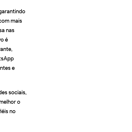
 garantindo
 com mais
sa nas
vo é
ante,
atsApp
ntes e
des sociais,
melhor o
iéis no