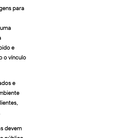
agens para
m uma
a
pido e
 o vínculo
zados e
ambiente
ientes,
.
sas devem