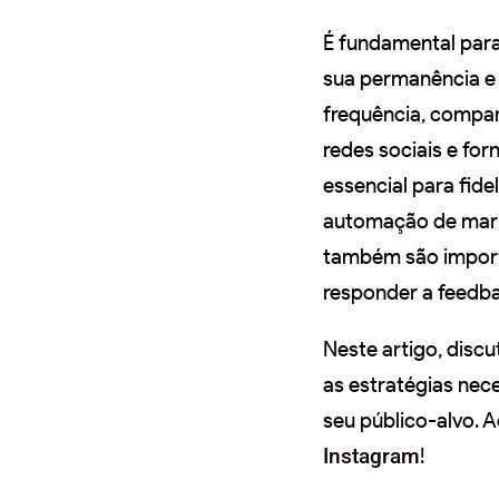
É fundamental para 
sua permanência e 
frequência, compar
redes sociais e fo
essencial para fidel
automação de mark
também são importa
responder a feedba
Neste artigo, disc
as estratégias nec
seu público-alvo. 
Instagram
!