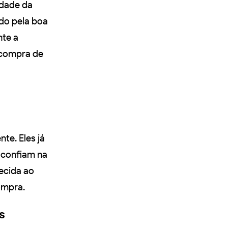
idade da
do pela boa
nte a
e compra de
te. Eles já
 confiam na
ecida ao
ompra.
s