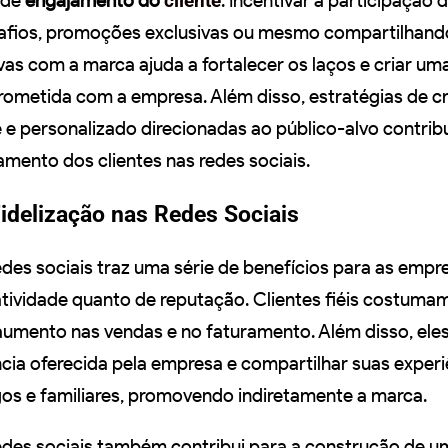
 de
engajamento do
cliente
. Incentivar a participação 
afios, promoções exclusivas ou mesmo compartilhand
vas com a marca ajuda a fortalecer os laços e criar um
metida com a empresa. Além disso, estratégias de cr
 e personalizado direcionadas ao público-alvo contri
amento dos clientes nas redes sociais.
Fidelização nas Redes Sociais
edes sociais traz uma série de benefícios para as empr
tividade quanto de reputação. Clientes fiéis costuma
umento nas vendas e no faturamento. Além disso, ele
ncia oferecida pela empresa e compartilhar suas exper
os e familiares, promovendo indiretamente a marca.
redes sociais também contribui para a construção de 