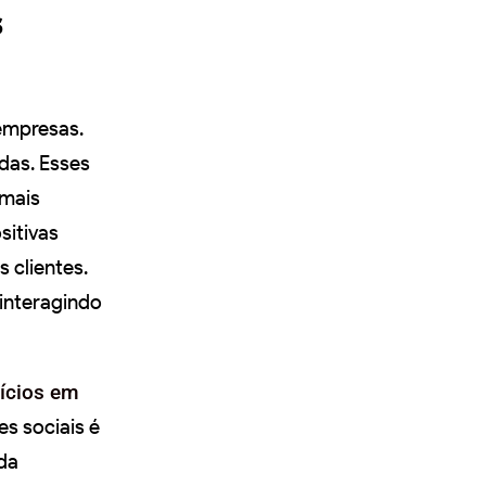
s
empresas.
das. Esses
 mais
sitivas
 clientes.
 interagindo
fícios em
s sociais é
da