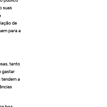
do público
o suas
a
iação de
buem para a
esas, tanto
m gastar
s tendem a
iências
uma boa