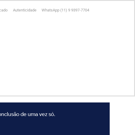
icado
Autenticidade
WhatsApp (11) 9 9397-7704
conclusão de uma vez só.