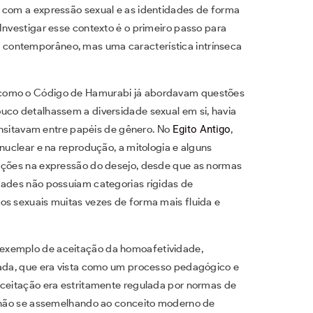
 com a expressão sexual e as identidades de forma
Investigar esse contexto é o primeiro passo para
contemporâneo, mas uma característica intrínseca
 como o Código de Hamurabi já abordavam questões
uco detalhassem a diversidade sexual em si, havia
ransitavam entre papéis de gênero. No
Egito Antigo
,
 nuclear e na reprodução, a mitologia e alguns
iações na expressão do desejo, desde que as normas
dades não possuíam categorias rígidas de
os sexuais muitas vezes de forma mais fluida e
exemplo de aceitação da homoafetividade,
zada, que era vista como um processo pedagógico e
aceitação era estritamente regulada por normas de
, não se assemelhando ao conceito moderno de