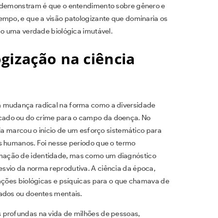
s demonstram é que o entendimento sobre gênero e
empo, e que a visão patologizante que dominaria os
ão uma verdade biológica imutável.
gização na ciência
a mudança radical na forma como a diversidade
cado ou do crime para o campo da doença. No
gia marcou o início de um esforço sistemático para
s humanos. Foi nesse período que o termo
mação de identidade, mas como um diagnóstico
svio da norma reprodutiva. A ciência da época,
cações biológicas e psíquicas para o que chamava de
rados ou doentes mentais.
 profundas na vida de milhões de pessoas,