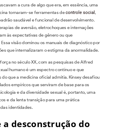
 buscavam a cura de algo que era, em essência, uma
icina tornaram-se ferramentas de
controle social
,
adrão saudável e funcional de desenvolvimento.
erapias de aversão, eletrochoques e internações
vam às expectativas de gênero ou que
Essa visão dominou os manuais de diagnóstico por
es que internalizaram o estigma da anormalidade.
rça no século XX, com as pesquisas de Alfred
xual humano é um espectro contínuo e que
o que a medicina oficial admitia. Kinsey desafiou
dados empíricos que serviram de base para os
icologia e da diversidade sexual é, portanto, uma
cos e da lenta transição para uma prática
 das identidades.
e a desconstrução do