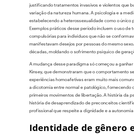
justificando tratamentos invasivos e violentos que
variação da natureza humana. A psicologia e a med
estabelecendo a heterossexualidade como o único p
Exemplos práticos desse período incluem o uso de t
compulsórias para indivíduos que não se conforma
manifestavam desejos por pessoas do mesmo sexo. 
décadas, moldando o sofrimento psíquico de geraçõ
A mudança desse paradigma só começou a ganhar fo
Kinsey, que demonstraram que o comportamento se
experiências homoafetivas eram muito mais comuns d
a dicotomia entre normal e patológico, fornecendo 
primeiros movimentos de libertação. A história da ps
história de desaprendizado de preconceitos científi
profissional que respeite a dignidade e a autonomia
Identidade de gênero 