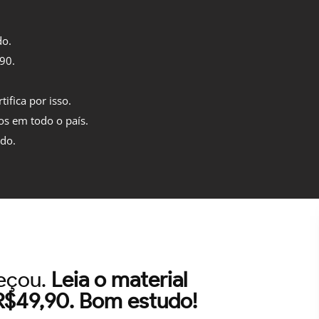
do.
,90.
tifica por isso.
os em todo o país.
ido.
meçou.
Leia o material
 R$49,90. Bom estudo!