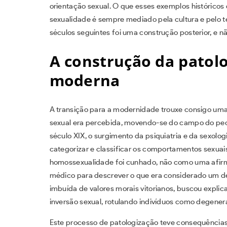
orientação sexual. O que esses exemplos histórico
sexualidade é sempre mediado pela cultura e pelo t
séculos seguintes foi uma construção posterior, e n
A construção da patolo
moderna
A transição para a modernidade trouxe consigo um
sexual era percebida, movendo-se do campo do pe
século XIX, o surgimento da psiquiatria e da sexolo
categorizar e classificar os comportamentos sexuai
homossexualidade foi cunhado, não como uma afir
médico para descrever o que era considerado um de
imbuída de valores morais vitorianos, buscou expli
inversão sexual, rotulando indivíduos como degene
Este processo de patologização teve consequências