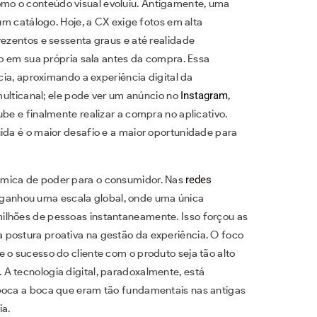
mo o conteúdo visual evoluiu. Antigamente, uma
 um catálogo. Hoje, a CX exige fotos em alta
rezentos e sessenta graus e até realidade
o em sua própria sala antes da compra. Essa
ncia, aproximando a experiência digital da
 multicanal; ele pode ver um anúncio no
Instagram
,
be e finalmente realizar a compra no aplicativo.
ida é o maior desafio e a maior oportunidade para
âmica de poder para o consumidor. Nas
redes
e ganhou uma escala global, onde uma única
ilhões de pessoas instantaneamente. Isso forçou as
 postura proativa na gestão da experiência. O foco
 o sucesso do cliente com o produto seja tão alto
A tecnologia digital, paradoxalmente, está
 boca a boca que eram tão fundamentais nas antigas
ia.