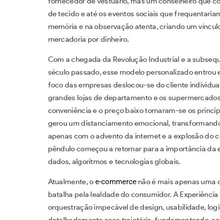
fornecedor de vestuário, mas um conselheiro que co
de tecido e até os eventos sociais que frequentaria
memória e na observação atenta, criando um vínculo
mercadoria por dinheiro.
Com a chegada da Revolução Industrial e a subse
século passado, esse modelo personalizado entrou e
foco das empresas deslocou-se do cliente individua
grandes lojas de departamento e os supermercados
conveniência e o preço baixo tornaram-se os princip
gerou um distanciamento emocional, transforman
apenas com o advento da internet e a explosão do c
pêndulo começou a retornar para a importância da e
dados, algoritmos e tecnologias globais.
Atualmente, o
e-commerce
não é mais apenas uma co
batalha pela lealdade do consumidor. A Experiência
orquestração impecável de design, usabilidade, logí
detalhadamente essa trajetória, fundamentando-se