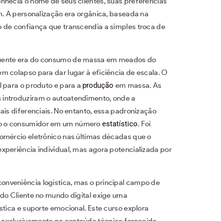
nhecia o nome de seus clientes, suas preferências
m. A personalização era orgânica, baseada na
 de confiança que transcendia a simples troca de
quente era do consumo de massa em meados do
m colapso para dar lugar à eficiência de escala. O
l para o produto e para a
produção
em massa. As
 introduziram o autoatendimento, onde a
ais diferenciais. No entanto, essa padronização
do o consumidor em um número
estatístico
. Foi
omércio eletrônico nas últimas décadas que o
xperiência individual, mas agora potencializada por
nveniência logística, mas o principal campo de
 do Cliente no mundo digital exige uma
stica e suporte emocional. Este curso explora
 exclusivamente no conteúdo técnico fornecido