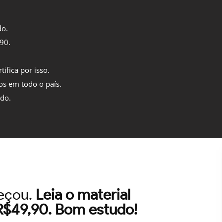
do.
,90.
tifica por isso.
os em todo o país.
ido.
meçou.
Leia o material
 R$49,90. Bom estudo!