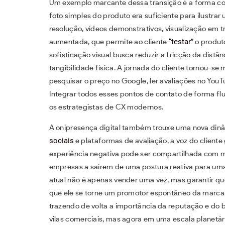
Um exemplo marcante dessa transição é a forma co
foto simples do produto era suficiente para ilustrar
resolução, vídeos demonstrativos, visualização em t
aumentada, que permite ao cliente
“testar”
o produt
sofisticação visual busca reduzir a fricção da distâ
tangibilidade física. A jornada do cliente tornou-se
pesquisar o preço no Google, ler avaliações no YouTu
Integrar todos esses pontos de contato de forma flu
os estrategistas de CX modernos.
A onipresença digital também trouxe uma nova din
sociais
e plataformas de avaliação, a voz do client
experiência negativa pode ser compartilhada com m
empresas a saírem de uma postura reativa para uma
atual não é apenas vender uma vez, mas garantir que
que ele se torne um promotor espontâneo da marca. 
trazendo de volta a importância da reputação e do
vilas comerciais, mas agora em uma escala planetár