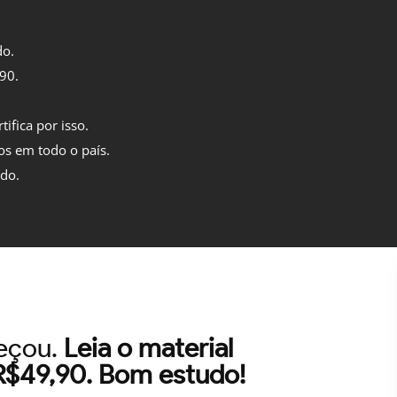
do.
,90.
tifica por isso.
os em todo o país.
ido.
meçou.
Leia o material
 R$49,90. Bom estudo!