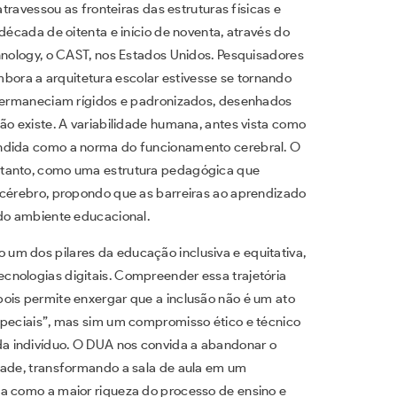
travessou as fronteiras das estruturas físicas e
década de oitenta e início de noventa, através do
hnology, o CAST, nos Estados Unidos. Pesquisadores
ora a arquitetura escolar estivesse se tornando
o permaneciam rígidos e padronizados, desenhados
ão existe. A variabilidade humana, antes vista como
endida como a norma do funcionamento cerebral. O
rtanto, como uma estrutura pedagógica que
 cérebro, propondo que as barreiras ao aprendizado
 do ambiente educacional.
um dos pilares da educação inclusiva e equitativa,
cnologias digitais. Compreender essa trajetória
ois permite enxergar que a inclusão não é um ato
speciais”, mas sim um compromisso ético e técnico
a indivíduo. O DUA nos convida a abandonar o
dade, transformando a sala de aula em um
da como a maior riqueza do processo de ensino e