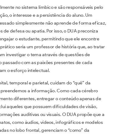
lmente no sistema límbico e são responsáveis pelo
o, o interesse e a persistência do aluno. Um
eressado simplesmente não aprende de forma eficaz,
s de defesa ou apatia. Por isso, o DUA preconiza
engajar o estudante, permitindo que ele encontre
rático seria um professor de história que, ao tratar
ham investigar o tema através de questões de
 o passado com as paixões presentes de cada
am o esforço intelectual.
ital, temporal e parietal, cuidam do “quê” da
mpreendemos a informação. Como cada cérebro
amento diferentes, entregar o conteúdo apenas de
lui aqueles que possuem dificuldades de visão,
ormações auditivas ou visuais. O DUA propõe que a
atos, como áudios, vídeos, infográficos e modelos
izadas no lobo frontal, gerenciam o “como” da