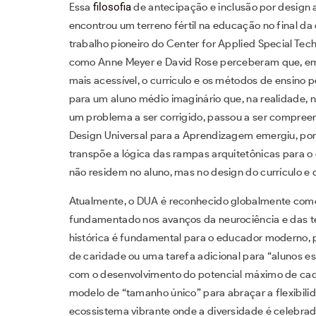
Essa
filosofia
de antecipação e inclusão por design a
encontrou um terreno fértil na educação no final da 
trabalho pioneiro do Center for Applied Special Tec
como Anne Meyer e David Rose perceberam que, emb
mais acessível, o currículo e os métodos de ensin
para um aluno médio imaginário que, na realidade, n
um problema a ser corrigido, passou a ser compre
Design Universal para a Aprendizagem emergiu, po
transpõe a lógica das rampas arquitetônicas para o
não residem no aluno, mas no design do currículo e
Atualmente, o DUA é reconhecido globalmente como 
fundamentado nos avanços da neurociência e das te
histórica é fundamental para o educador moderno, p
de caridade ou uma tarefa adicional para “alunos e
com o desenvolvimento do potencial máximo de cad
modelo de “tamanho único” para abraçar a flexibili
ecossistema vibrante onde a diversidade é celebra