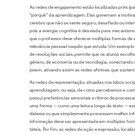
As redes de engajamento estão localizadas principa
“porquê” da aprendizagem. Elas governam a motivaçã
cérebro que não se sente seguro, desafiado ou int
pois a energia cognitiva é desviada para mecanismo
que o professor deve oferecer múltiplas formas de 
relevância pessoal naquilo que estuda. Um exemplo p
de revoluções sociais, permite que os alunos escol
gênero, de economia ou de tecnologia, conectando
jovem, ativando assim as redes afetivas que sustent
As redes de representação, situadas nos lobos occip
aprendizagem, ou seja, de como percebemos e co
possui preferências sensoriais e ritmos de process
uma forma — como uma leitura longa de texto — exc
dislexia ou que simplesmente processam melhor inf
informação deve ser apresentada em múltiplos form
táteis. Por fim, as redes de ação e expressão, local