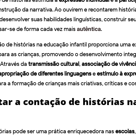
strução da narrativa. Ao ouvirem e recontarem históri
esenvolver suas habilidades linguísticas, construir seu
sar-se de forma cada vez mais
autêntica
.
ão de histórias na educação infantil proporciona uma e
va para as crianças, promovendo o desenvolvimento inte
 Através da
transmissão cultural
,
associação de vivênc
apropriação de diferentes linguagens
e
estímulo à exp
ara a formação de crianças mais criativas, críticas e co
ar a contação de histórias n
órias pode ser uma prática enriquecedora nas
escolas
,