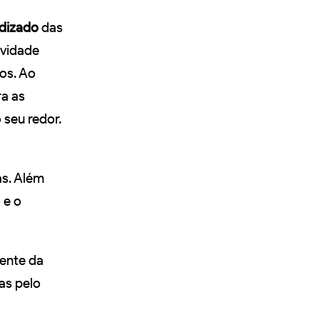
dizado
das
ividade
os. Ao
ra as
seu redor.
as. Além
 e o
ente da
as pelo