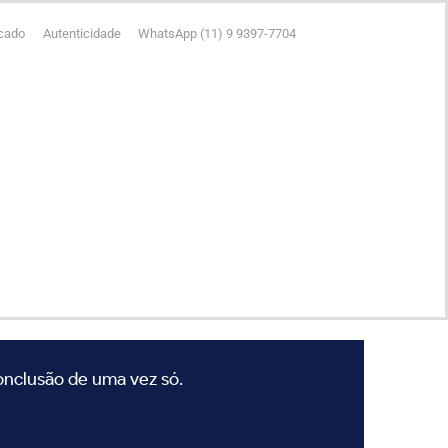
icado
Autenticidade
WhatsApp (11) 9 9397-7704
conclusão de uma vez só.