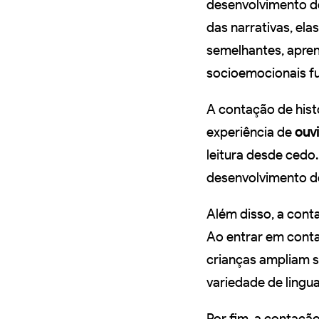
desenvolvimento de
das narrativas, el
semelhantes, aprend
socioemocionais f
A contação de his
experiência de
ouvi
leitura desde cedo.
desenvolvimento de 
Além disso, a cont
Ao entrar em conta
crianças ampliam 
variedade de lingua
Por fim, a contação