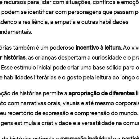
 recursos para lidar com situações, conflitos e emoçõ
as podem se identificar com personagens que passam p
endo a resiliência, a empatia e outras habilidades
undamentais.
tórias também é um poderoso
incentivo à leitura
. Ao vi
r histórias
, as crianças despertam a curiosidade e o pr
 Esse estímulo inicial pode criar uma base sólida para 
habilidades literárias e o gosto pela leitura ao longo d
ação de histórias permite a
apropriação de diferentes 
to com narrativas orais, visuais e até mesmo corporais
seu repertório de expressão e compreensão do mundo.
gens estimula a criatividade e a versatilidade na comu
 de histórias estimula a
expressão individual
e a
partic