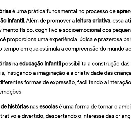
órias
é uma prática fundamental no processo de
apren
o infantil
. Além de promover a
leitura criativa
, essa at
lvimento físico, cognitivo e socioemocional dos pequen
você proporciona uma experiência lúdica e prazerosa pa
o tempo em que estimula a compreensão do mundo ao 
órias
na
educação infantil
possibilita a construção das
is, instigando a imaginação e a criatividade das crianç
 diferentes formas de expressão, facilitando a interação
 emoções.
de histórias
nas
escolas
é uma forma de tornar o ambi
trativo e divertido, despertando o interesse das crianç