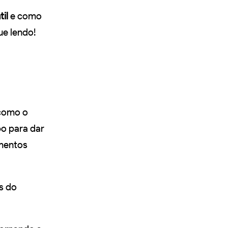
il
e como
ue lendo!
como o
po para dar
imentos
s do