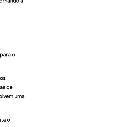
tornando a
para o
nos
ias de
volvem uma
ita o