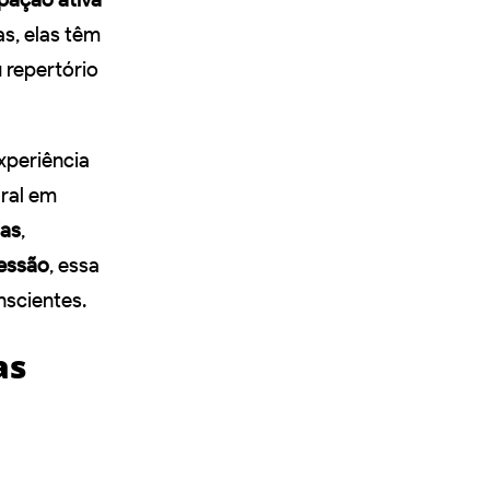
as, elas têm
 repertório
xperiência
gral em
ias
,
ressão
, essa
nscientes.
as