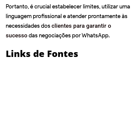
Portanto, é crucial estabelecer limites, utilizar uma
linguagem profissional e atender prontamente às
necessidades dos
clientes para garantir o
sucesso
das negociações por WhatsApp.
Links de Fontes
https://www.zendesk.com.br/blog/exemplos-
de-copy-para-whatsapp/
https://www.wati.io/blog/whatsapp-
marketing/
https://www.moskitcrm.com/blog/vender-
no-whatsapp