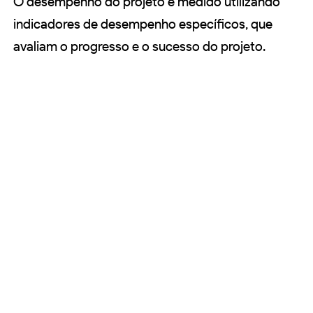
O desempenho do projeto é medido utilizando
indicadores de desempenho específicos, que
avaliam o progresso e o sucesso do projeto.
Qual é a importância do encerramento
do projeto?
O encerramento do projeto ocorre quando os
objetivos são alcançados e o produto final é
entregue. É essencial para avaliar o sucesso do
projeto e aprender com as experiências.
Links de Fontes
https://www.zendesk.com.br/blog/gestao-