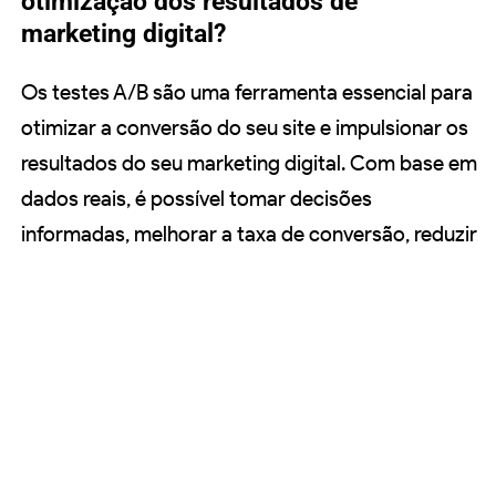
otimização dos resultados de
marketing digital?
Os testes A/B são uma ferramenta essencial para
otimizar a conversão do seu site e impulsionar os
resultados do seu marketing digital. Com base em
dados reais, é possível tomar decisões
informadas, melhorar a taxa de conversão, reduzir
riscos, personalizar as estratégias para o público-
alvo, maximizar o retorno sobre o investimento e
se adaptar rapidamente às mudanças do
mercado. Ao implementar testes A/B de maneira
estruturada e analisar os resultados de forma
inteligente, é possível otimizar continuamente a
estratégia de marketing e alcançar melhores