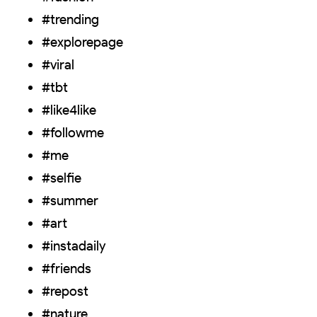
#trending
#explorepage
#viral
#tbt
#like4like
#followme
#me
#selfie
#summer
#art
#instadaily
#friends
#repost
#nature