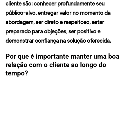
cliente são: conhecer profundamente seu
público-alvo, entregar valor no momento da
abordagem, ser direto e respeitoso, estar
preparado para objeções, ser positivo e
demonstrar confiança na solução oferecida.
Por que é importante manter uma boa
relação com o cliente ao longo do
tempo?
Manter uma boa relação com o cliente ao longo
do tempo é importante porque contribui para a
fidelização e a
satisfação do cliente
, além de
gerar resultados excelentes para o negócio. Isso
pode ser alcançado ao demonstrar