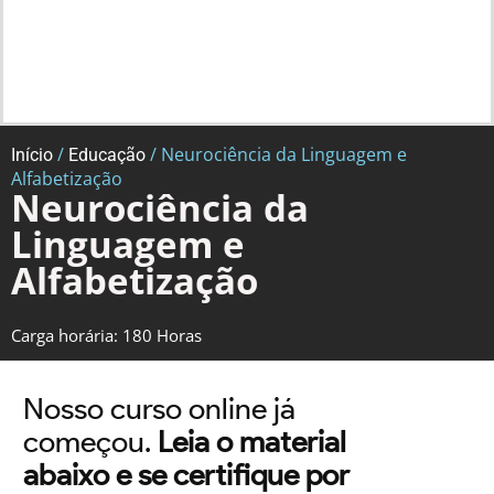
/
/ Neurociência da Linguagem e
Início
Educação
Alfabetização
Neurociência da
Linguagem e
Alfabetização
Carga horária: 180 Horas
Nosso curso online já
começou.
Leia o material
abaixo e se certifique por