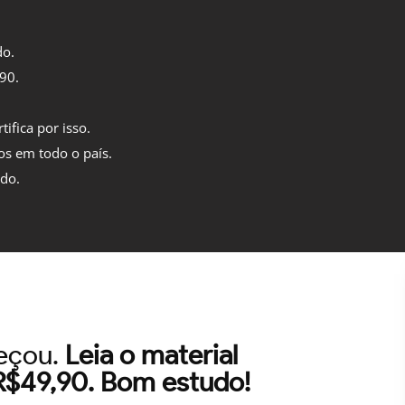
do.
,90.
tifica por isso.
os em todo o país.
ido.
meçou.
Leia o material
 R$49,90. Bom estudo!