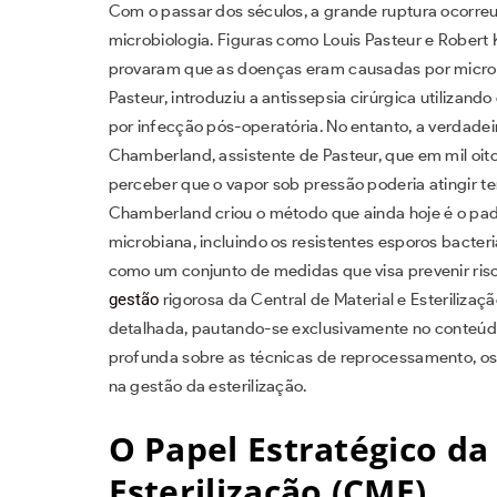
Com o passar dos séculos, a grande ruptura ocorreu
microbiologia. Figuras como Louis Pasteur e Robert
provaram que as doenças eram causadas por microrg
Pasteur, introduziu a antissepsia cirúrgica utilizan
por infecção pós-operatória. No entanto, a verdadei
Chamberland, assistente de Pasteur, que em mil oito
perceber que o vapor sob pressão poderia atingir t
Chamberland criou o método que ainda hoje é o pad
microbiana, incluindo os resistentes esporos bacte
como um conjunto de medidas que visa prevenir ris
gestão
rigorosa da Central de Material e Esterilizaçã
detalhada, pautando-se exclusivamente no conteúdo
profunda sobre as técnicas de reprocessamento, os 
na gestão da esterilização.
O Papel Estratégico da
Esterilização (CME)