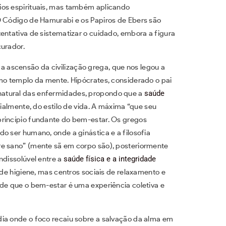
ios espirituais, mas também aplicando
O Código de Hamurabi e os Papiros de Ebers são
entativa de sistematizar o cuidado, embora a figura
curador.
ascensão da civilização grega, que nos legou a
o templo da mente. Hipócrates, considerado o pai
natural das enfermidades, propondo que a
saúde
cialmente, do estilo de vida. A máxima “que seu
princípio fundante do bem-estar. Os gregos
 do ser humano, onde a ginástica e a filosofia
re sano” (mente sã em corpo são), posteriormente
ndissolúvel entre a
saúde física e a integridade
de higiene, mas centros sociais de relaxamento e
 de que o bem-estar é uma experiência coletiva e
ia onde o foco recaiu sobre a salvação da alma em