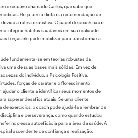
 um executivo chamado Carlos, que sabe que
 médicas. Ele já tem a dieta e a recomendação de
devido à rotina exaustiva. O papel do coach não é
omo integrar hábitos saudáveis em sua realidade
uais forças ele pode mobilizar para transformar a
 saúde fundamenta-se em teorias robustas da
tiva uma de suas bases mais sólidas. Em vez de
aquezas do indivíduo, a Psicologia Positiva,
irtudes, forças de caráter e o florescimento
 ajudar o cliente a identificar seus momentos de
ra superar desafios atuais. Se uma cliente
de exercícios, o coach pode ajudá-la a lembrar de
disciplina e perseverança, como quando estudou
sferindo essa autoeficácia para a área da saúde. A
espiral ascendente de confiança e realização.