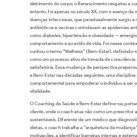
detrimento do corpo, o Renascimento resgatou a cu
entanto, foi apenas no século XX, com o avanço da m
doenças infecciosas, que paradoxalmente surgiu a
antibióticos e vacinas controlavam as epidemias ant
como diabetes, hipertensão e obesidade — emergir
comportamento e ao estilo de vida. Foi nesse conte
cunhou o termo “Wellness” (Bem-Estar), definindo
como um processo ativo de tomada de consciência e
satisfatória. Essa mudança de perspectiva preparo
e Bem-Estar nas décadas seguintes, uma disciplina 
comportamental para empoderar o indivíduo a ser o 
vitalidade.
O Coaching de Saúde e Bem-Estar define-se, portan
cliente, onde o coach atua não como um prescritor 
sustentáveis. Diferente de um médico que diagnostic
dietas, o coach trabalha a “arquitetura da mudança”.
motivações, a identificar barreiras internas e extern