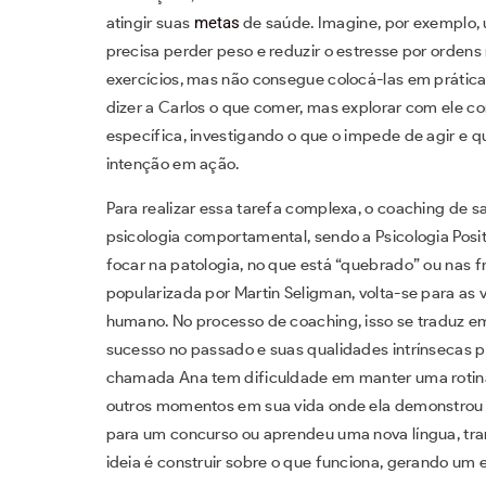
atingir suas
metas
de saúde. Imagine, por exemplo,
precisa perder peso e reduzir o estresse por ordens
exercícios, mas não consegue colocá-las em prática 
dizer a Carlos o que comer, mas explorar com ele c
específica, investigando o que o impede de agir e q
intenção em ação.
Para realizar essa tarefa complexa, o coaching de
psicologia comportamental, sendo a Psicologia Posi
focar na patologia, no que está “quebrado” ou nas fr
popularizada por Martin Seligman, volta-se para as v
humano. No processo de coaching, isso se traduz em
sucesso no passado e suas qualidades intrínsecas pa
chamada Ana tem dificuldade em manter uma rotina 
outros momentos em sua vida onde ela demonstrou 
para um concurso ou aprendeu uma nova língua, tran
ideia é construir sobre o que funciona, gerando um 