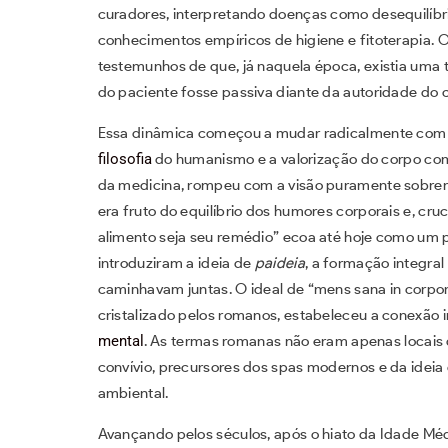
curadores, interpretando doenças como desequilíbr
conhecimentos empíricos de higiene e fitoterapia. 
testemunhos de que, já naquela época, existia uma t
do paciente fosse passiva diante da autoridade do 
Essa dinâmica começou a mudar radicalmente com a 
filosofia
do humanismo e a valorização do corpo com
da medicina, rompeu com a visão puramente sobre
era fruto do equilíbrio dos humores corporais e, cru
alimento seja seu remédio” ecoa até hoje como um 
introduziram a ideia de
paideia
, a formação integral
caminhavam juntas. O ideal de “mens sana in corpo
cristalizado pelos romanos, estabeleceu a conexão i
mental
. As termas romanas não eram apenas locais 
convívio, precursores dos spas modernos e da ideia
ambiental.
Avançando pelos séculos, após o hiato da Idade Méd