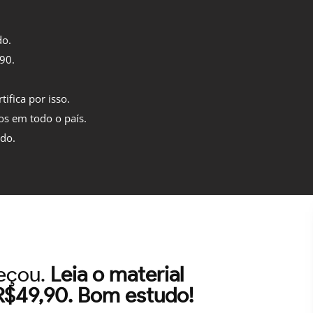
do.
,90.
tifica por isso.
os em todo o país.
ido.
meçou.
Leia o material
 R$49,90. Bom estudo!