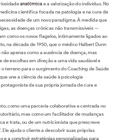
riosidade
anatômica
e a valorização do indivíduo. No
edicina científica focada na patologia e na cura de
 necessidade de um novo paradigma. À medida que
igas, as doenças crônicas não transmissíveis —
am como os novos flagelos, intimamente ligados ao
xto, na década de 1950, que o médico Halbert Dunn
-o não apenas como a ausência de doença, mas
 de escolhas em direção a uma vida saudável e
u o terreno para o surgimento do Coaching de Saúde
que une a ciência da saúde à psicologia
protagonista de sua própria jornada de cura e
to, como uma parceria colaborativa e centrada no
autoritário, mas como um facilitador de mudanças
a e trata, ou de um nutricionista que prescreve
 Ele ajuda o cliente a descobrir suas próprias
as e a construir estratégias personalizadas para