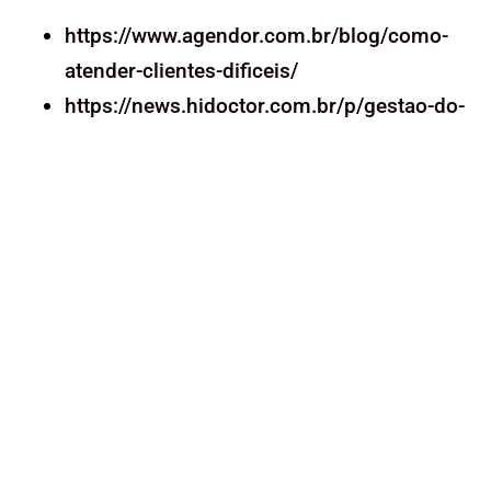
https://www.agendor.com.br/blog/como-
atender-clientes-dificeis/
https://news.hidoctor.com.br/p/gestao-do-
consultorio/1317968/5-situacoes-que-as-
secretarias-devem-estar-preparadas-para-
lidar.htm
https://blog.leucotron.com.br/conflitos-
com-cliente/
Ver mais Posts no Blog
Conheça todos os nossos cursos