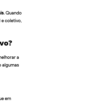
is
. Quando
 e coletivo,
ivo?
melhorar a
ão algumas
que em