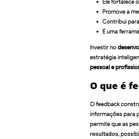
Ele fortalece 
Promove a mel
Contribui par
É uma ferrame
Investir no
desenvo
estratégia intelige
pessoal e profissio
O que é f
O feedback constr
informações para 
permite que as pe
resultados
, possi