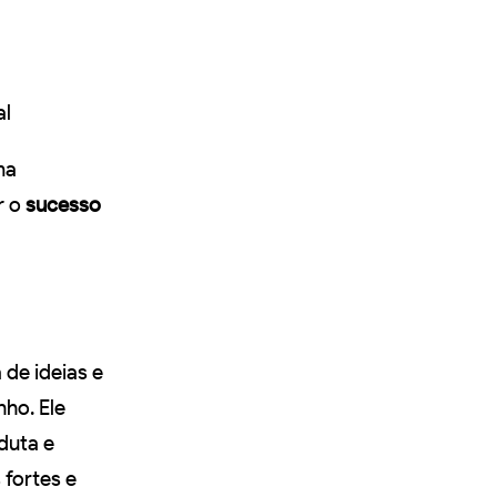
al
ma
r o
sucesso
 de ideias e
ho. Ele
duta e
 fortes e