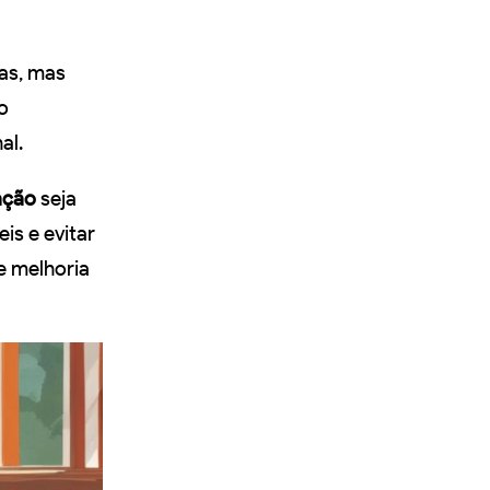
vas, mas
o
al.
ação
seja
is e evitar
e melhoria