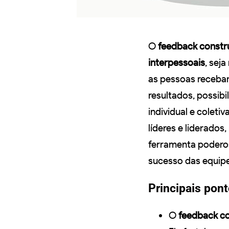
O
feedback constr
interpessoais
, sej
as pessoas receb
resultados, possibi
individual e coletiv
líderes e liderado
ferramenta poderos
sucesso das equipe
Principais pon
O
feedback co