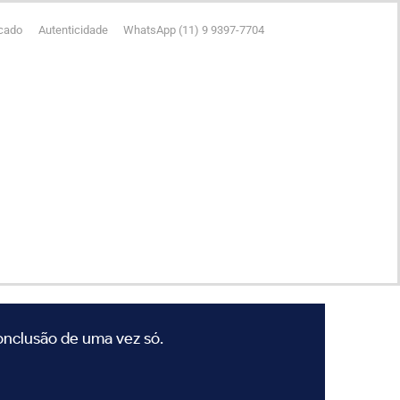
icado
Autenticidade
WhatsApp (11) 9 9397-7704
conclusão de uma vez só.