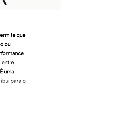
permite que
o ou
erformance
 entre
 É uma
ibui para o
o